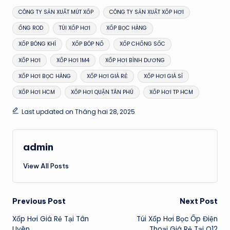
Tags:
CÔNG TY SẢN XUẤT MÚT XỐP
CÔNG TY SẢN XUẤT XỐP HƠI
ỐNG ROD
TÚI XỐP HƠI
XỐP BỌC HÀNG
XỐP BÓNG KHÍ
XỐP BÓP NỔ
XỐP CHỐNG SỐC
XỐP HƠI
XỐP HƠI 1M4
XỐP HƠI BÌNH DƯƠNG
XỐP HƠI BỌC HÀNG
XỐP HƠI GIÁ RẺ
XỐP HƠI GIÁ SỈ
XỐP HƠI HCM
XỐP HƠI QUẬN TÂN PHÚ
XỐP HƠI TP HCM
Last updated on Tháng hai 28, 2025
admin
View All Posts
Post
Previous Post
Next Post
Xốp Hơi Giá Rẻ Tại Tân
Túi Xốp Hơi Bọc Ốp Điện
navigation
Uyên
Thoại Giá Rẻ Tại Q12