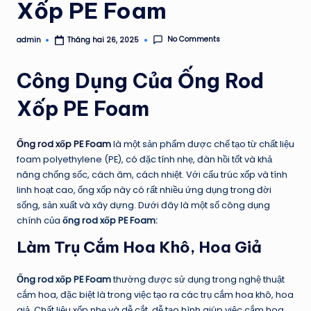
Xốp PE Foam
No Comments
admin
Tháng hai 26, 2025
Posted
by
Công Dụng Của Ống Rod
Xốp PE Foam
Ống rod xốp PE Foam
là một sản phẩm được chế tạo từ chất liệu
foam polyethylene (PE), có đặc tính nhẹ, đàn hồi tốt và khả
năng chống sốc, cách âm, cách nhiệt. Với cấu trúc xốp và tính
linh hoạt cao, ống xốp này có rất nhiều ứng dụng trong đời
sống, sản xuất và xây dựng. Dưới đây là một số công dụng
chính của
ống rod xốp PE Foam:
Làm Trụ Cắm Hoa Khô, Hoa Giả
Ống rod xốp PE Foam
thường được sử dụng trong nghệ thuật
cắm hoa, đặc biệt là trong việc tạo ra các trụ cắm hoa khô, hoa
giả. Chất liệu xốp nhẹ và dễ cắt, dễ tạo hình giúp việc cắm hoa