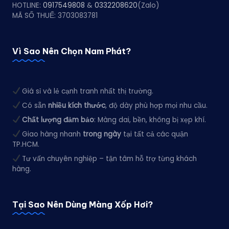
HOTLINE:
0917549808
&
0332208620
(Zalo)
MÃ SỐ THUẾ: 3703083781
Vì Sao Nên Chọn Nam Phát?
Giá sỉ và lẻ cạnh tranh nhất thị trường.
Có sẵn
nhiều kích thước
, độ dày phù hợp mọi nhu cầu.
Chất lượng đảm bảo
: Màng dai, bền, không bị xẹp khí.
Giao hàng nhanh
trong ngày
tại tất cả các quận
TP.HCM.
Tư vấn chuyên nghiệp – tận tâm hỗ trợ từng khách
hàng.
Tại Sao Nên Dùng Màng Xốp Hơi?