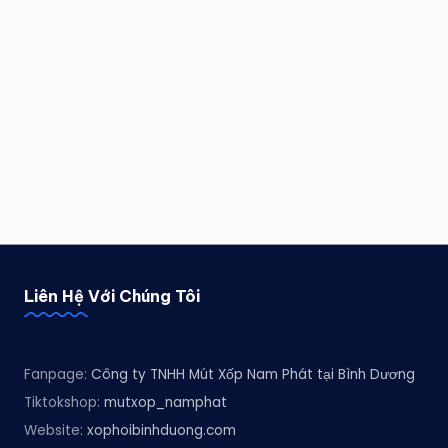
Liên Hệ Với Chúng Tôi
Fanpage:
Công ty TNHH Mút Xốp Nam Phát tại Bình Dương
Tiktokshop:
mutxop_namphat
Website:
xophoibinhduong.com