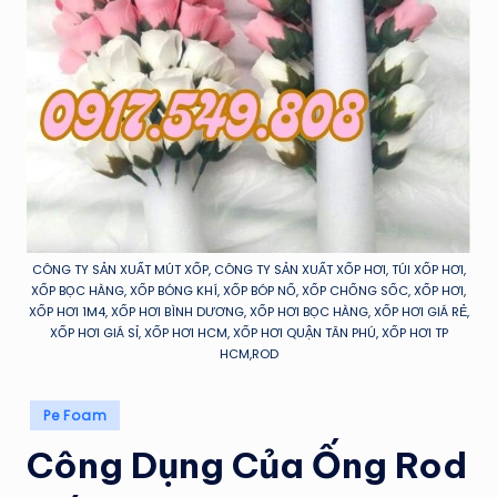
H
Á
T
CÔNG TY SẢN XUẤT MÚT XỐP, CÔNG TY SẢN XUẤT XỐP HƠI, TÚI XỐP HƠI,
XỐP BỌC HÀNG, XỐP BÓNG KHÍ, XỐP BÓP NỔ, XỐP CHỐNG SỐC, XỐP HƠI,
XỐP HƠI 1M4, XỐP HƠI BÌNH DƯƠNG, XỐP HƠI BỌC HÀNG, XỐP HƠI GIÁ RẺ,
XỐP HƠI GIÁ SỈ, XỐP HƠI HCM, XỐP HƠI QUẬN TÂN PHÚ, XỐP HƠI TP
HCM,ROD
Posted
Pe Foam
in
Công Dụng Của Ống Rod