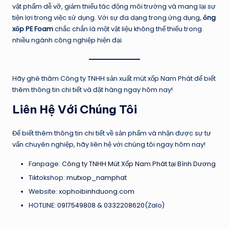
vật phẩm dễ vỡ, giảm thiểu tác động môi trường và mang lại sự
tiện lợi trong việc sử dụng. Với sự đa dạng trong ứng dụng,
ống
xốp PE Foam
chắc chắn là một vật liệu không thể thiếu trong
nhiều ngành công nghiệp hiện đại.
Hãy ghé thăm Công ty TNHH sản xuất mút xốp Nam Phát để biết
thêm thông tin chi tiết và đặt hàng ngay hôm nay!
Liên Hệ Với Chúng Tôi
Để biết thêm thông tin chi tiết về sản phẩm và nhận được sự tư
vấn chuyên nghiệp, hãy liên hệ với chúng tôi ngay hôm nay!
Fanpage:
Công ty TNHH Mút Xốp Nam Phát tại Bình Dương
Tiktokshop:
mutxop_namphat
Website:
xophoibinhduong.com
HOTLINE:
0917549808
&
0332208620
(Zalo)