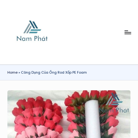
Skip
to
content
X
Ố
P
H
Home
»
Công Dụng Của Ống Rod Xốp PE Foam
Ơ
I
N
A
M
P