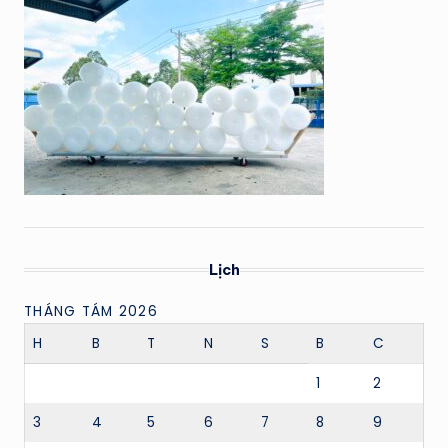
Lịch
THÁNG TÁM 2026
H
B
T
N
S
B
C
1
2
3
4
5
6
7
8
9