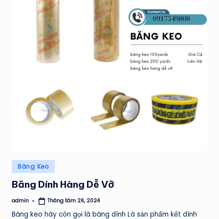
Posted
Băng Keo
in
Băng Dính Hàng Dễ Vỡ
admin
Tháng tám 26, 2024
Posted
by
Băng keo hày còn gọi là băng dính Là sản phẩm kết dính