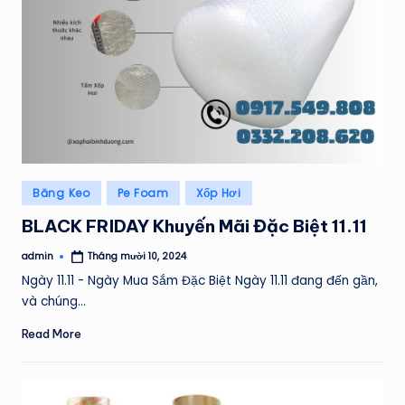
H
Á
T
Posted
Băng Keo
Pe Foam
Xốp Hơi
in
BLACK FRIDAY Khuyến Mãi Đặc Biệt 11.11
admin
Tháng mười 10, 2024
Posted
by
Ngày 11.11 - Ngày Mua Sắm Đặc Biệt Ngày 11.11 đang đến gần,
và chúng…
Read More