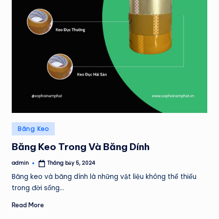
Posted
Băng Keo
in
Băng Keo Trong Và Băng Dính
admin
Tháng bảy 5, 2024
Posted
by
Băng keo và băng dính là những vật liệu không thể thiếu
trong đời sống…
Read More