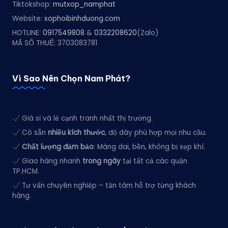
Tiktokshop:
mutxop_namphat
Website:
xophoibinhduong.com
HOTLINE:
0917549808
&
0332208620
(Zalo)
MÃ SỐ THUẾ: 3703083781
Vì Sao Nên Chọn Nam Phát?
Giá sỉ và lẻ cạnh tranh nhất thị trường.
Có sẵn
nhiều kích thước
, độ dày phù hợp mọi nhu cầu.
Chất lượng đảm bảo
: Màng dai, bền, không bị xẹp khí.
Giao hàng nhanh
trong ngày
tại tất cả các quận
TP.HCM.
Tư vấn chuyên nghiệp – tận tâm hỗ trợ từng khách
hàng.