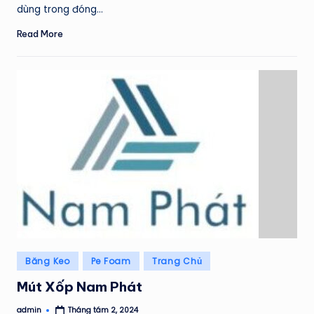
dùng trong đóng…
Read More
Posted
Băng Keo
Pe Foam
Trang Chủ
in
Mút Xốp Nam Phát
admin
Tháng tám 2, 2024
Posted