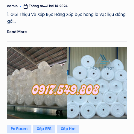
admin
Tháng mười hai 14, 2024
Posted
by
1. Giới Thiệu Về Xốp Bọc Hàng Xốp bọc hàng là vật liệu đóng
gói…
Read More
Posted
Pe Foam
Xốp EPS
Xốp Hơi