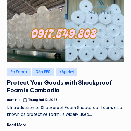
Posted
Pe Foam
Xốp EPS
Xốp Hơi
in
Protect Your Goods with Shockproof
Foam in Cambodia
admin
Tháng hai 12, 2025
Posted
by
1. Introduction to Shockproof Foam Shockproof foam, also
known as protective foam, is widely used…
Read More