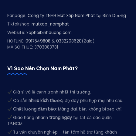
Fanpage:
Công ty TNHH Mút Xốp Nam Phát tại Bình Dương
Tiktokshop:
mutxop_namphat
Website:
xophoibinhduong.com
HOTLINE:
0917549808
&
0332208620
(Zalo)
MÃ SỐ THUẾ: 3703083781
Vì Sao Nên Chọn Nam Phát?
Giá sỉ và lẻ cạnh tranh nhất thị trường.
Có sẵn
nhiều kích thước
, độ dày phù hợp mọi nhu cầu.
Chất lượng đảm bảo
: Màng dai, bền, không bị xẹp khí.
Giao hàng nhanh
trong ngày
tại tất cả các quận
TP.HCM.
Tư vấn chuyên nghiệp – tận tâm hỗ trợ từng khách