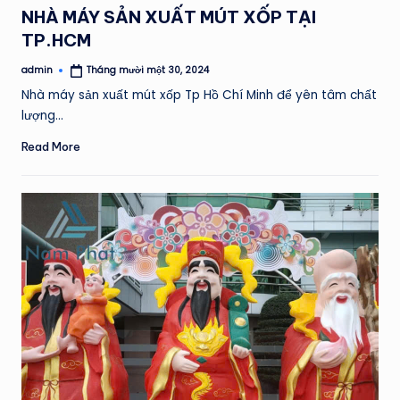
in
NHÀ MÁY SẢN XUẤT MÚT XỐP TẠI
TP.HCM
admin
Tháng mười một 30, 2024
Posted
by
Nhà máy sản xuất mút xốp Tp Hồ Chí Minh để yên tâm chất
lượng…
Read More