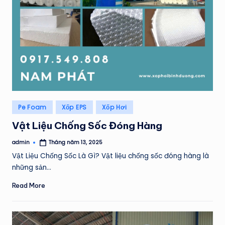
H
Á
T
Posted
Pe Foam
Xốp EPS
Xốp Hơi
in
Vật Liệu Chống Sốc Đóng Hàng
admin
Tháng năm 13, 2025
Posted
by
Vật Liệu Chống Sốc Là Gì? Vật liệu chống sốc đóng hàng là
những sản…
Read More