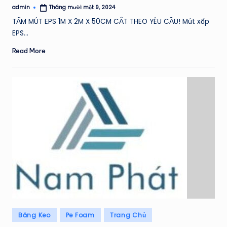
admin
Tháng mười một 9, 2024
Posted
by
TẤM MÚT EPS 1M X 2M X 50CM CẮT THEO YÊU CẦU! Mút xốp
EPS…
Read More
Posted
Băng Keo
Pe Foam
Trang Chủ
in