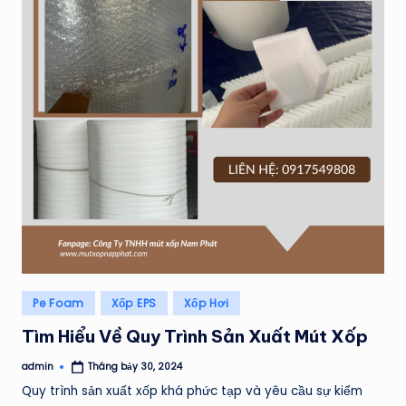
Posted
Pe Foam
Xốp EPS
Xốp Hơi
in
Tìm Hiểu Về Quy Trình Sản Xuất Mút Xốp
admin
Tháng bảy 30, 2024
Posted
by
Quy trình sản xuất xốp khá phức tạp và yêu cầu sự kiểm