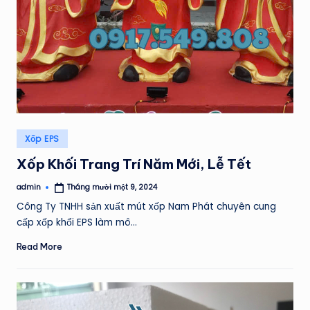
Posted
Xốp EPS
in
Xốp Khối Trang Trí Năm Mới, Lễ Tết
admin
Tháng mười một 9, 2024
Posted
by
Công Ty TNHH sản xuất mút xốp Nam Phát chuyên cung
cấp xốp khổi EPS làm mô…
Read More