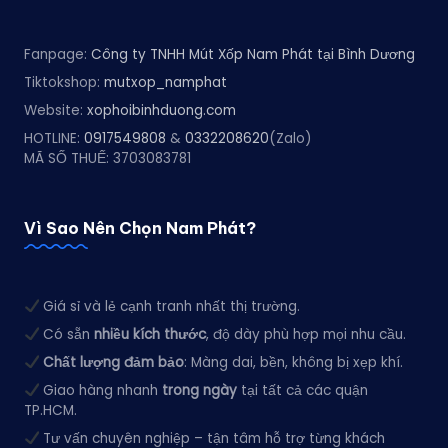
Fanpage:
Công ty TNHH Mút Xốp Nam Phát tại Bình Dương
Tiktokshop:
mutxop_namphat
Website:
xophoibinhduong.com
HOTLINE:
0917549808
&
0332208620
(Zalo)
MÃ SỐ THUẾ: 3703083781
Vì Sao Nên Chọn Nam Phát?
Giá sỉ và lẻ cạnh tranh nhất thị trường.
Có sẵn
nhiều kích thước
, độ dày phù hợp mọi nhu cầu.
Chất lượng đảm bảo
: Màng dai, bền, không bị xẹp khí.
Giao hàng nhanh
trong ngày
tại tất cả các quận
TP.HCM.
Tư vấn chuyên nghiệp – tận tâm hỗ trợ từng khách