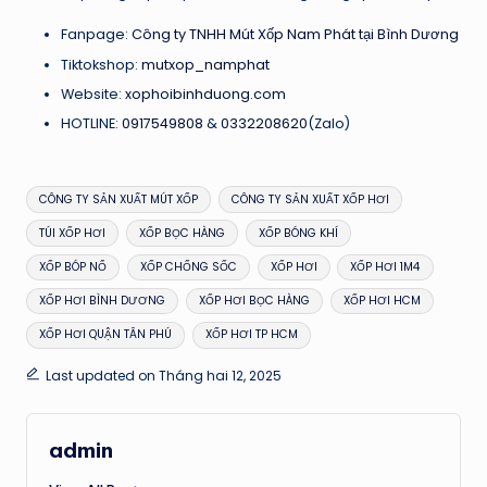
Fanpage:
Công ty TNHH Mút Xốp Nam Phát tại Bình Dương
Tiktokshop:
mutxop_namphat
Website:
xophoibinhduong.com
HOTLINE:
0917549808
&
0332208620
(Zalo)
Tags:
CÔNG TY SẢN XUẤT MÚT XỐP
CÔNG TY SẢN XUẤT XỐP HƠI
TÚI XỐP HƠI
XỐP BỌC HÀNG
XỐP BÓNG KHÍ
XỐP BÓP NỔ
XỐP CHỐNG SỐC
XỐP HƠI
XỐP HƠI 1M4
XỐP HƠI BÌNH DƯƠNG
XỐP HƠI BỌC HÀNG
XỐP HƠI HCM
XỐP HƠI QUẬN TÂN PHÚ
XỐP HƠI TP HCM
Last updated on Tháng hai 12, 2025
admin