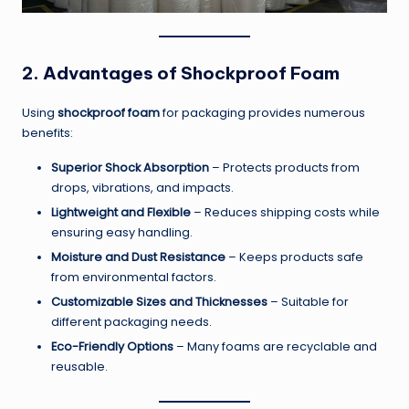
2. Advantages of Shockproof Foam
Using
shockproof foam
for packaging provides numerous
benefits:
Superior Shock Absorption
– Protects products from
drops, vibrations, and impacts.
Lightweight and Flexible
– Reduces shipping costs while
ensuring easy handling.
Moisture and Dust Resistance
– Keeps products safe
from environmental factors.
Customizable Sizes and Thicknesses
– Suitable for
different packaging needs.
Eco-Friendly Options
– Many foams are recyclable and
reusable.