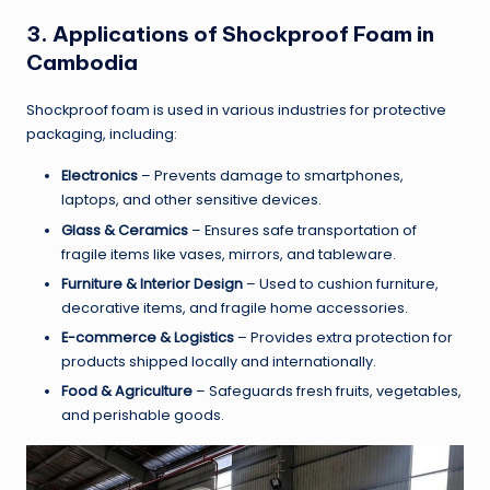
3. Applications of Shockproof Foam in
Cambodia
Shockproof foam is used in various industries for protective
packaging, including:
Electronics
– Prevents damage to smartphones,
laptops, and other sensitive devices.
Glass & Ceramics
– Ensures safe transportation of
fragile items like vases, mirrors, and tableware.
Furniture & Interior Design
– Used to cushion furniture,
decorative items, and fragile home accessories.
E-commerce & Logistics
– Provides extra protection for
products shipped locally and internationally.
Food & Agriculture
– Safeguards fresh fruits, vegetables,
and perishable goods.