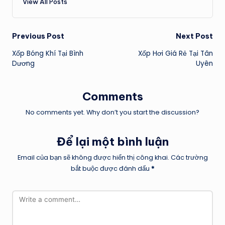
View All Posts
Post
Previous Post
Next Post
Xốp Bóng Khí Tại Bình
Xốp Hơi Giá Rẻ Tại Tân
navigation
Dương
Uyên
Comments
No comments yet. Why don’t you start the discussion?
Để lại một bình luận
Email của bạn sẽ không được hiển thị công khai.
Các trường
bắt buộc được đánh dấu
*