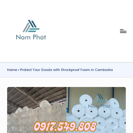
Skip
to
content
X
Ố
P
H
Home
»
Protect Your Goods with Shockproof Foam in Cambodia
Ơ
I
N
A
M
P