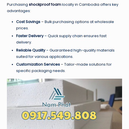
Purchasing
shockproof foam
locally in Cambodia offers key
advantages:
Cost Savings
– Bulk purchasing options at wholesale
prices.
Faster Delivery
– Quick supply chain ensures fast
delivery.
Reliable Quality
– Guaranteed high-quality materials
suited for various applications.
Customization Services
– Tailor-made solutions for
specific packaging needs.