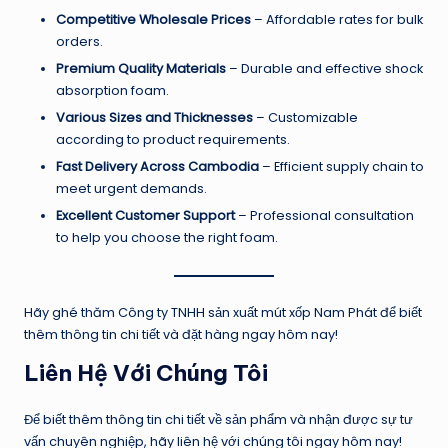
Competitive Wholesale Prices
– Affordable rates for bulk
orders.
Premium Quality Materials
– Durable and effective shock
absorption foam.
Various Sizes and Thicknesses
– Customizable
according to product requirements.
Fast Delivery Across Cambodia
– Efficient supply chain to
meet urgent demands.
Excellent Customer Support
– Professional consultation
to help you choose the right foam.
Hãy ghé thăm Công ty TNHH sản xuất mút xốp Nam Phát để biết
thêm thông tin chi tiết và đặt hàng ngay hôm nay!
Liên Hệ Với Chúng Tôi
Để biết thêm thông tin chi tiết về sản phẩm và nhận được sự tư
vấn chuyên nghiệp, hãy liên hệ với chúng tôi ngay hôm nay!