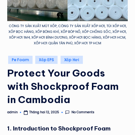
H
Á
T
CÔNG TY SẢN XUẤT MÚT XỐP, CÔNG TY SẢN XUẤT XỐP HƠI, TÚI XỐP HƠI,
XỐP BỌC HÀNG, XỐP BÓNG KHÍ, XỐP BÓP NỔ, XỐP CHỐNG SỐC, XỐP HƠI,
XỐP HƠI 1M4, XỐP HƠI BÌNH DƯƠNG, XỐP HƠI BỌC HÀNG, XỐP HƠI HCM,
XỐP HƠI QUẬN TÂN PHÚ, XỐP HƠI TP HCM
Posted
Pe Foam
Xốp EPS
Xốp Hơi
in
Protect Your Goods
with Shockproof Foam
in Cambodia
No Comments
admin
Tháng hai 12, 2025
Posted
by
1. Introduction to Shockproof Foam