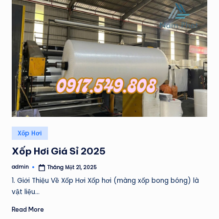
Posted
Xốp Hơi
in
Xốp Hơi Giá Sỉ 2025
admin
Tháng Một 21, 2025
Posted
by
1. Giới Thiệu Về Xốp Hơi Xốp hơi (màng xốp bong bóng) là
vật liệu…
Read More