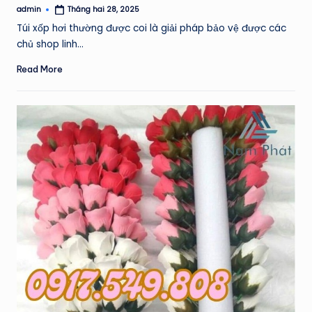
admin
Tháng hai 28, 2025
Posted
by
Túi xốp hơi thường được coi là giải pháp bảo vệ được các
chủ shop linh…
Read More