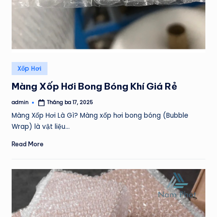
Posted
Xốp Hơi
in
Màng Xốp Hơi Bong Bóng Khí Giá Rẻ
admin
Tháng ba 17, 2025
Posted
by
Màng Xốp Hơi Là Gì? Màng xốp hơi bong bóng (Bubble
Wrap) là vật liệu…
Read More