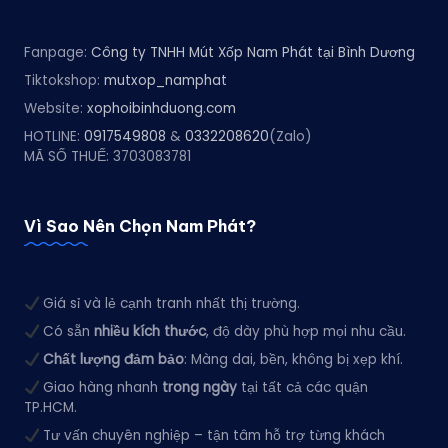
Fanpage:
Công ty TNHH Mút Xốp Nam Phát tại Bình Dương
Tiktokshop:
mutxop_namphat
Website:
xophoibinhduong.com
HOTLINE:
0917549808
&
0332208620
(Zalo)
MÃ SỐ THUẾ: 3703083781
Vì Sao Nên Chọn Nam Phát?
Giá sỉ và lẻ cạnh tranh nhất thị trường.
Có sẵn
nhiều kích thước
, độ dày phù hợp mọi nhu cầu.
Chất lượng đảm bảo
: Màng dai, bền, không bị xẹp khí.
Giao hàng nhanh
trong ngày
tại tất cả các quận
TP.HCM.
Tư vấn chuyên nghiệp – tận tâm hỗ trợ từng khách