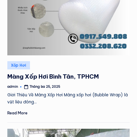
H
Á
T
Posted
Xốp Hơi
in
Màng Xốp Hơi Bình Tân, TPHCM
admin
Tháng ba 25, 2025
Posted
by
Giới Thiệu Về Màng Xốp Hơi Màng xốp hơi (Bubble Wrap) là
vật liệu đóng…
Read More