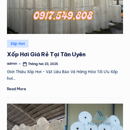
Posted
Xốp Hơi
in
Xốp Hơi Giá Rẻ Tại Tân Uyên
admin
Tháng hai 20, 2025
Posted
by
Giới Thiệu Xốp Hơi - Vật Liệu Bảo Vệ Hàng Hóa Tối Ưu Xốp
hơi…
Read More