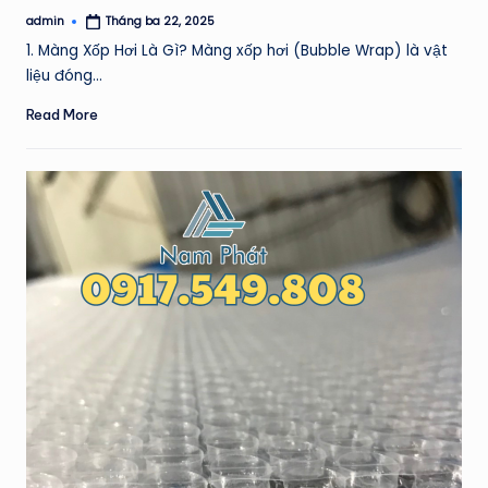
admin
Tháng ba 22, 2025
Posted
by
1. Màng Xốp Hơi Là Gì? Màng xốp hơi (Bubble Wrap) là vật
liệu đóng…
Read More