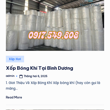
Posted
Xốp Hơi
in
Xốp Bóng Khí Tại Bình Dương
admin
Tháng hai 6, 2025
Posted
by
1. Giới Thiệu Về Xốp Bóng Khí Xốp bóng khí (hay còn gọi là
màng…
Read More