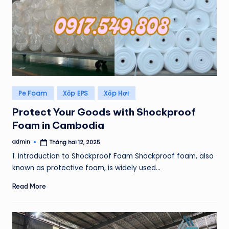
Posted
Pe Foam
Xốp EPS
Xốp Hơi
in
Protect Your Goods with Shockproof
Foam in Cambodia
admin
Tháng hai 12, 2025
Posted
by
1. Introduction to Shockproof Foam Shockproof foam, also
known as protective foam, is widely used…
Read More