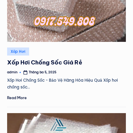
Posted
Xốp Hơi
in
Xốp Hơi Chống Sốc Giá Rẻ
admin
Tháng ba 5, 2025
Posted
by
Xốp Hơi Chống Sốc - Bảo Vệ Hàng Hóa Hiệu Quả Xốp hơi
chống sốc…
Read More