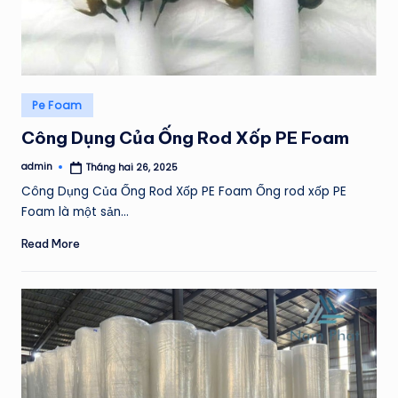
Posted
Pe Foam
in
Công Dụng Của Ống Rod Xốp PE Foam
admin
Tháng hai 26, 2025
Posted
by
Công Dụng Của Ống Rod Xốp PE Foam Ống rod xốp PE
Foam là một sản…
Read More