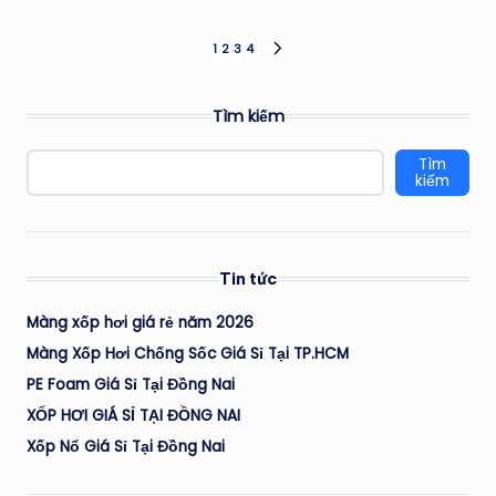
Phân
1
2
3
4
NEXT
PAGE
trang
Tìm kiếm
bài
Tìm
viết
kiếm
Tin tức
Màng xốp hơi giá rẻ năm 2026
Màng Xốp Hơi Chống Sốc Giá Sỉ Tại TP.HCM
PE Foam Giá Sỉ Tại Đồng Nai
XỐP HƠI GIÁ SỈ TẠI ĐỒNG NAI
Xốp Nổ Giá Sỉ Tại Đồng Nai