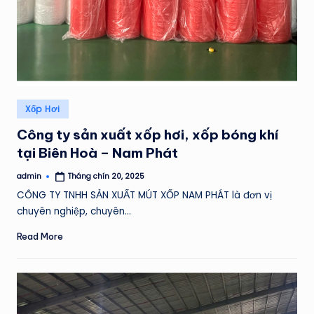
Posted
Xốp Hơi
in
Công ty sản xuất xốp hơi, xốp bóng khí
tại Biên Hoà – Nam Phát
admin
Tháng chín 20, 2025
Posted
by
CÔNG TY TNHH SẢN XUẤT MÚT XỐP NAM PHÁT là đơn vị
chuyên nghiệp, chuyên…
Read More