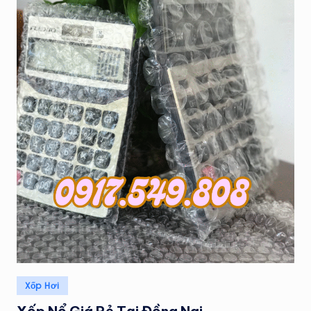
H
Á
T
Posted
Xốp Hơi
in