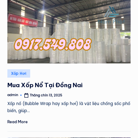
Posted
Xốp Hơi
in
Mua Xốp Nổ Tại Đồng Nai
admin
Tháng chín 13, 2025
Posted
by
Xốp nổ (Bubble Wrap hay xốp hơi) là vật liệu chống sốc phổ
biến, giúp…
Read More