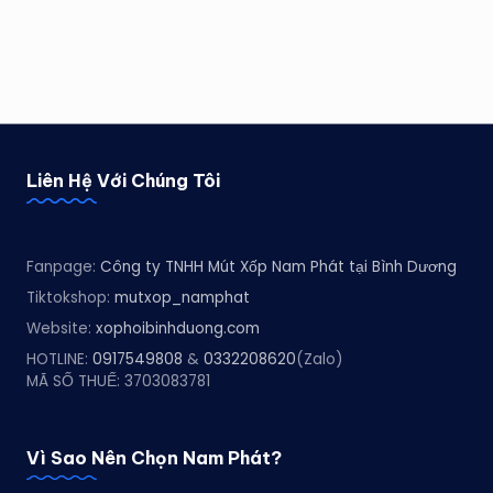
Liên Hệ Với Chúng Tôi
Fanpage:
Công ty TNHH Mút Xốp Nam Phát tại Bình Dương
Tiktokshop:
mutxop_namphat
Website:
xophoibinhduong.com
HOTLINE:
0917549808
&
0332208620
(Zalo)
MÃ SỐ THUẾ: 3703083781
Vì Sao Nên Chọn Nam Phát?