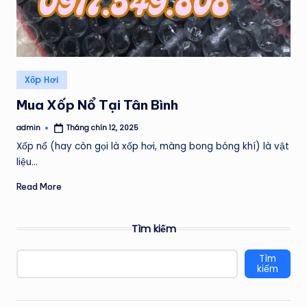
Posted
Xốp Hơi
in
Mua Xốp Nổ Tại Tân Bình
admin
Tháng chín 12, 2025
Posted
by
Xốp nổ (hay còn gọi là xốp hơi, màng bong bóng khí) là vật
liệu…
Read More
Tìm kiếm
Tìm
kiếm