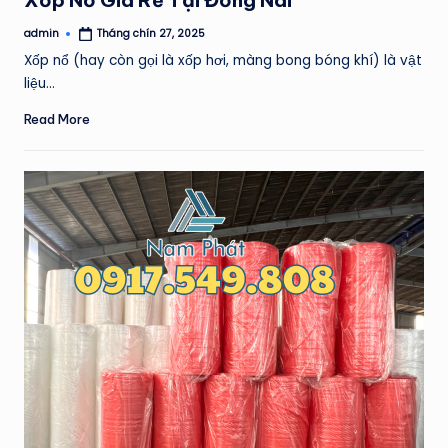
Xốp Nổ Giá Rẻ Tại Đồng Nai
admin
Tháng chín 27, 2025
Posted
by
Xốp nổ (hay còn gọi là xốp hơi, màng bong bóng khí) là vật
liệu…
Read More