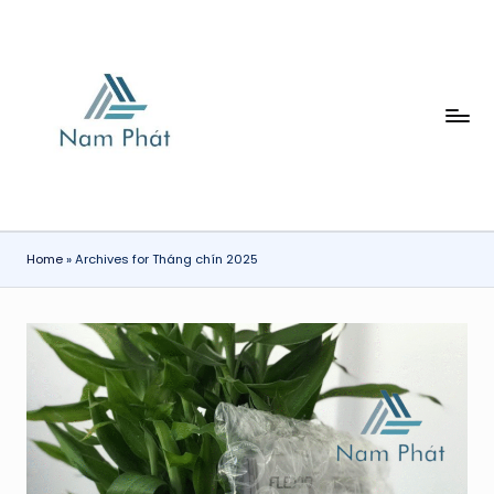
Skip
to
content
X
Ố
P
H
Home
»
Archives for Tháng chín 2025
Ơ
I
N
A
M
P