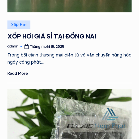
Posted
Xốp Hơi
in
XỐP HƠI GIÁ SỈ TẠI ĐỒNG NAI
admin
Tháng mười 15, 2025
Posted
by
Trong bối cảnh thương mại điện tử và vận chuyển hàng hóa
ngày càng phát…
Read More