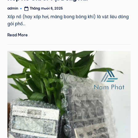
admin
Tháng mười 6, 2025
Posted
by
Xốp nổ (hay xốp hơi, màng bong bóng khí) là vật liệu đóng
gói phổ…
Read More