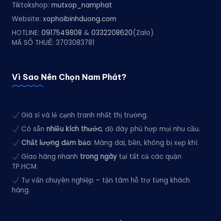
Tiktokshop:
mutxop_namphat
Website:
xophoibinhduong.com
HOTLINE:
0917549808
&
0332208620
(Zalo)
MÃ SỐ THUẾ: 3703083781
Vì Sao Nên Chọn Nam Phát?
Giá sỉ và lẻ cạnh tranh nhất thị trường.
Có sẵn
nhiều kích thước
, độ dày phù hợp mọi nhu cầu.
Chất lượng đảm bảo
: Màng dai, bền, không bị xẹp khí.
Giao hàng nhanh
trong ngày
tại tất cả các quận
TP.HCM.
Tư vấn chuyên nghiệp – tận tâm hỗ trợ từng khách
hàng.