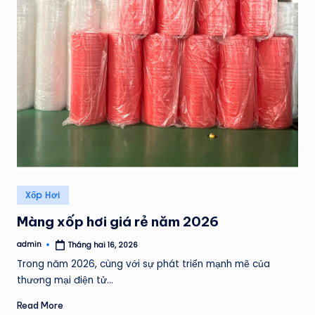
H
Á
T
Posted
Xốp Hơi
in
Màng xốp hơi giá rẻ năm 2026
admin
Tháng hai 16, 2026
Posted
by
Trong năm 2026, cùng với sự phát triển mạnh mẽ của
thương mại điện tử…
Read More