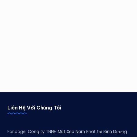
Liên Hệ Với Chúng Tôi
Fanpage:
Công ty TNHH Mút Xốp Nam Phát tại Bình Dương