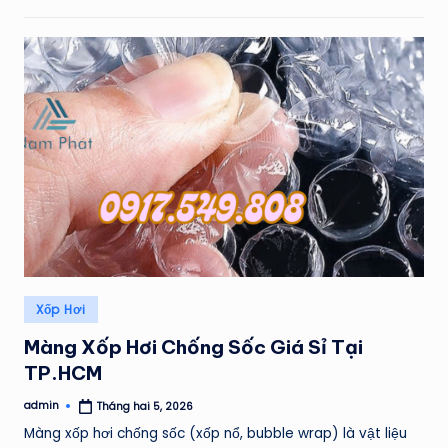
Posted
Xốp Hơi
in
Màng Xốp Hơi Chống Sốc Giá Sỉ Tại
TP.HCM
admin
Tháng hai 5, 2026
Posted
by
Màng xốp hơi chống sốc (xốp nổ, bubble wrap) là vật liệu