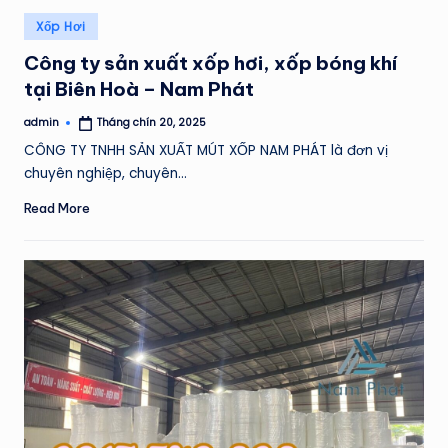
Posted
Xốp Hơi
in
Công ty sản xuất xốp hơi, xốp bóng khí
tại Biên Hoà – Nam Phát
admin
Tháng chín 20, 2025
Posted
by
CÔNG TY TNHH SẢN XUẤT MÚT XỐP NAM PHÁT là đơn vị
chuyên nghiệp, chuyên…
Read More