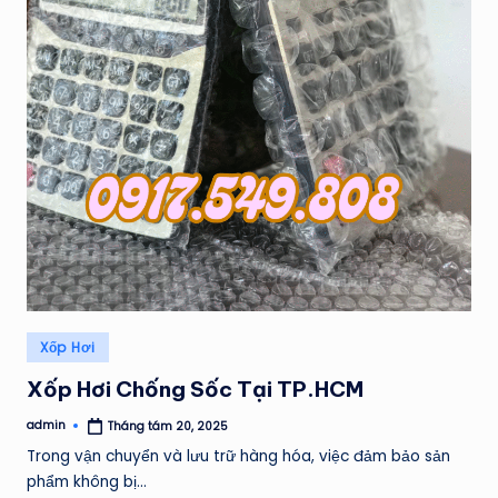
Posted
Xốp Hơi
in
Xốp Hơi Chống Sốc Tại TP.HCM
admin
Tháng tám 20, 2025
Posted
by
Trong vận chuyển và lưu trữ hàng hóa, việc đảm bảo sản
phẩm không bị…