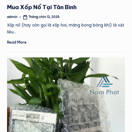
in
Mua Xốp Nổ Tại Tân Bình
admin
Tháng chín 12, 2025
Posted
by
Xốp nổ (hay còn gọi là xốp hơi, màng bong bóng khí) là vật
liệu…
Read More