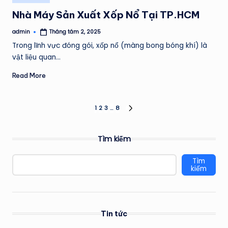
in
Nhà Máy Sản Xuất Xốp Nổ Tại TP.HCM
admin
Tháng tám 2, 2025
Posted
by
Trong lĩnh vực đóng gói, xốp nổ (màng bong bóng khí) là
vật liệu quan…
Read More
Phân
1
2
3
…
8
NEXT
PAGE
trang
Tìm kiếm
bài
Tìm
viết
kiếm
Tin tức