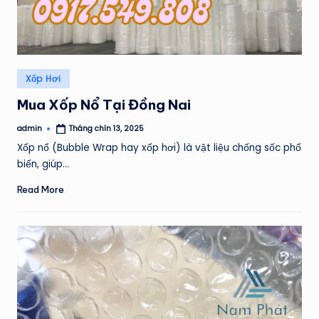
Posted
Xốp Hơi
in
Mua Xốp Nổ Tại Đồng Nai
admin
Tháng chín 13, 2025
Posted
by
Xốp nổ (Bubble Wrap hay xốp hơi) là vật liệu chống sốc phổ
biến, giúp…
Read More