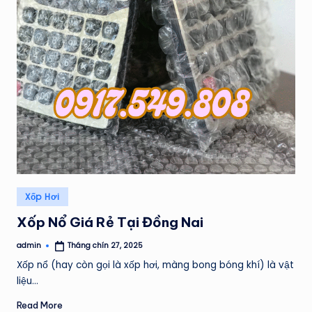
Posted
Xốp Hơi
in
Xốp Nổ Giá Rẻ Tại Đồng Nai
admin
Tháng chín 27, 2025
Posted
by
Xốp nổ (hay còn gọi là xốp hơi, màng bong bóng khí) là vật
liệu…
Read More