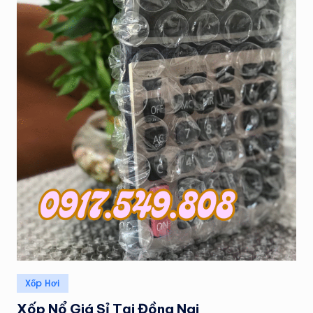
Posted
Xốp Hơi
in
Xốp Nổ Giá Sỉ Tại Đồng Nai