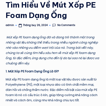
Tìm Hiểu Về Mút Xốp PE
Foam Dạng Ống
No Comments
admin
Tháng bảy 26, 2024
Posted
by
Mút xốp PE foam dạng ống đã và đang trở thành một trong
những vật liệu không thể thiếu trong nhiều ngành công nghiệp
nhờ vào những ưu điểm vượt trội của nó. Trong bài viết này,
chúng ta sẽ cùng tìm hiểu sâu hơn về mút xốp PE foam dạng
ống, từ đặc điểm, ứng dụng cho đến lý do tại sao nó lại được ưa
chuộng đến vậy.
1. Mút Xốp PE Foam Dạng Ống Là Gì?
Mút xốp PE foam dạng ống là một loại vật liệu được sản xuất từ
Polyethylene (PE), một loại nhựa dẻo có tính chất mềm mại,
đàn hồi và chống thấm nước. Đặc điểm nổi bật của mút xốp PE
foam là nó có cấu trúc ô kín, giúp tăng cường khả năng cách
nhiệt và cách âm, cũng như khả năng chịu lực tốt.