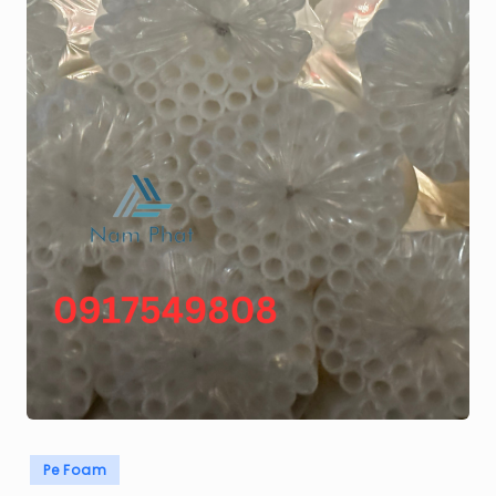
H
Á
T
Posted
Pe Foam
in