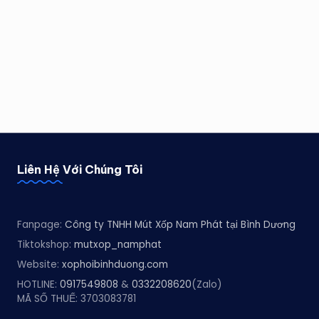
Liên Hệ Với Chúng Tôi
Fanpage:
Công ty TNHH Mút Xốp Nam Phát tại Bình Dương
Tiktokshop:
mutxop_namphat
Website:
xophoibinhduong.com
HOTLINE:
0917549808
&
0332208620
(Zalo)
MÃ SỐ THUẾ: 3703083781