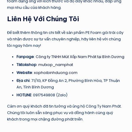
foam dạng ống với kích thước và độ dày khác nhau, đáp ứng
mọi nhu cầu của khách hàng.
Liên Hệ Với Chúng Tôi
Để biết thêm thông tin chi tiết về sản phẩm PE Foam gói trái cây
và nhận được sự tư vấn chuyên nghiệp, hãy liên hệ với chúng
tôi ngay hôm nay!
Fanpage
:
Công ty TNHH Mút Xốp Nam Phát tại Bình Dương
Tiktokshop
:
mutxop_namphat
Website
:
xophoibinhduong.com
Địa chỉ
: 71/1G, KP Đồng An 2, Phường Bình Hòa, TP Thuận
An, Tỉnh Bình Dương
HOTLINE
: 0917549808 (Zalo)
Cảm ơn quý khách đã tin tưởng và ủng hộ Công Ty Nam Phát.
Chúng tôi luôn sẵn sàng phục vụ và đồng hành cùng quý
khách trong mọi chặng đường phát triển.