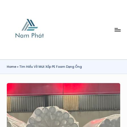
Skip
to
content
X
Ố
P
H
Home
»
Tìm Hiểu Về Mút Xốp PE Foam Dạng Ống
Ơ
I
N
A
M
P