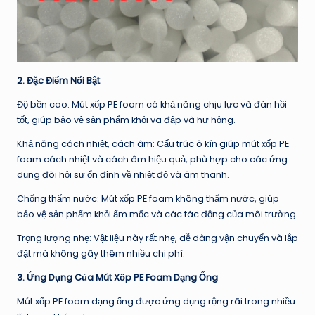
2. Đặc Điểm Nổi Bật
Độ bền cao: Mút xốp PE foam có khả năng chịu lực và đàn hồi
tốt, giúp bảo vệ sản phẩm khỏi va đập và hư hỏng.
Khả năng cách nhiệt, cách âm: Cấu trúc ô kín giúp mút xốp PE
foam cách nhiệt và cách âm hiệu quả, phù hợp cho các ứng
dụng đòi hỏi sự ổn định về nhiệt độ và âm thanh.
Chống thấm nước: Mút xốp PE foam không thấm nước, giúp
bảo vệ sản phẩm khỏi ẩm mốc và các tác động của môi trường.
Trọng lượng nhẹ: Vật liệu này rất nhẹ, dễ dàng vận chuyển và lắp
đặt mà không gây thêm nhiều chi phí.
3. Ứng Dụng Của Mút Xốp PE Foam Dạng Ống
Mút xốp PE foam dạng ống được ứng dụng rộng rãi trong nhiều