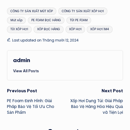
Tags:
CÔNG TY SẢN XUẤT MÚT XỐP
CÔNG TY SẢN XUẤT XỐP HƠI
Mút xốp
PE FOAM BỌC HÀNG
TÚI PE FOAM
TÚI XỐP HƠI
XỐP BỌC HÀNG
XỐP HƠI
XỐP HƠI 1M4
Last updated on Tháng mười 12, 2024
admin
View All Posts
Post
Previous Post
Next Post
PE Foam Định Hình: Giải
Xốp Hơi Dạng Túi: Giải Pháp
navigation
Pháp Bảo Vệ Tối Ưu Cho
Bảo Vệ Hàng Hóa Hiệu Quả
Sản Phẩm
và Tiện Lợi