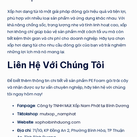
Xốp hơi dạng túi là một giải pháp đóng gói hiệu quả và tiện lợi,
phù hợp với nhiều loại sản phẩm và ứng dụng khác nhau. Với
khả năng chống sốc, trọng lượng nhẹ và tính linh hoạt cao, xốp
hơi không chỉ giúp bảo vệ sản phẩm một cách tối ưu mà còn
tiết kiệm thời gian và chi phí cho doanh nghiệp. Hãy lựa chọn
xốp hơi dạng túi cho nhu cầu đóng gói của bạn và trải nghiệm
những lợi ích mà nó mang lại.
Liên Hệ Với Chúng Tôi
Để biết thêm thông tin chi tiết về sản phẩm PE Foam gói trái cây
và nhận được sự tư vấn chuyên nghiệp, hãy liên hệ với chúng
tôi ngay hôm nay!
Fanpage
:
Công ty TNHH Mút Xốp Nam Phát tại Bình Dương
Tiktokshop
:
mutxop_namphat
Website
:
xophoibinhduong.com
Địa chỉ
: 71/1G, KP Đồng An 2, Phường Bình Hòa, TP Thuận