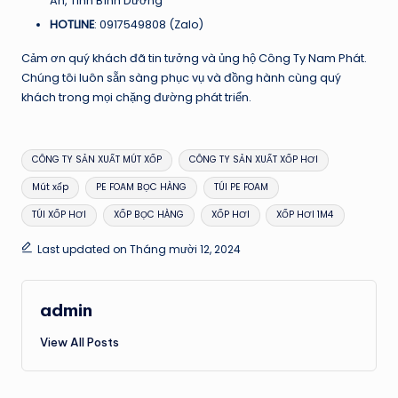
An, Tỉnh Bình Dương
HOTLINE
: 0917549808 (Zalo)
Cảm ơn quý khách đã tin tưởng và ủng hộ Công Ty Nam Phát.
Chúng tôi luôn sẵn sàng phục vụ và đồng hành cùng quý
khách trong mọi chặng đường phát triển.
Tags:
CÔNG TY SẢN XUẤT MÚT XỐP
CÔNG TY SẢN XUẤT XỐP HƠI
Mút xốp
PE FOAM BỌC HÀNG
TÚI PE FOAM
TÚI XỐP HƠI
XỐP BỌC HÀNG
XỐP HƠI
XỐP HƠI 1M4
Last updated on Tháng mười 12, 2024
admin
View All Posts