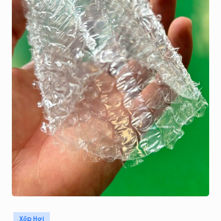
H
Á
T
Posted
Xốp Hơi