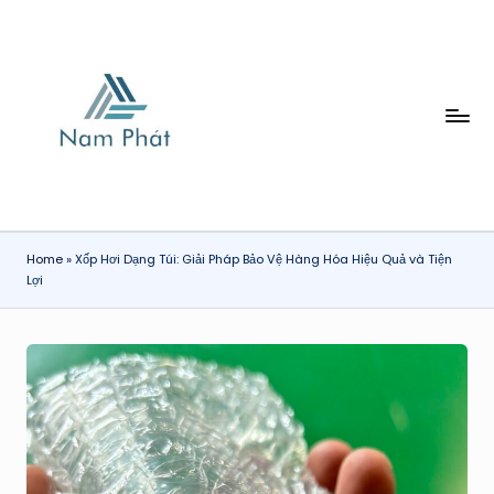
Skip
to
content
X
Ố
P
H
Home
»
Xốp Hơi Dạng Túi: Giải Pháp Bảo Vệ Hàng Hóa Hiệu Quả và Tiện
Ơ
Lợi
I
N
A
M
P