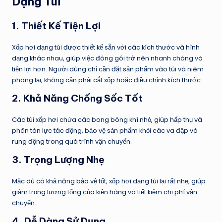
Dạng Túi
1.
Thiết Kế Tiện Lợi
Xốp hơi dạng túi được thiết kế sẵn với các kích thước và hình
dạng khác nhau, giúp việc đóng gói trở nên nhanh chóng và
tiện lợi hơn. Người dùng chỉ cần đặt sản phẩm vào túi và niêm
phong lại, không cần phải cắt xốp hoặc điều chỉnh kích thước.
2.
Khả Năng Chống Sốc Tốt
Các túi xốp hơi chứa các bong bóng khí nhỏ, giúp hấp thụ và
phân tán lực tác động, bảo vệ sản phẩm khỏi các va đập và
rung động trong quá trình vận chuyển.
3.
Trọng Lượng Nhẹ
Mặc dù có khả năng bảo vệ tốt, xốp hơi dạng túi lại rất nhẹ, giúp
giảm trọng lượng tổng của kiện hàng và tiết kiệm chi phí vận
chuyển.
4.
Dễ Dàng Sử Dụng