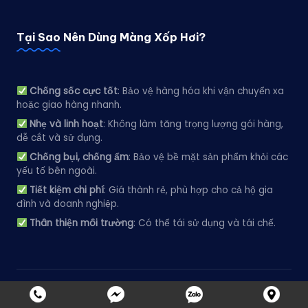
Tại Sao Nên Dùng Màng Xốp Hơi?
Chống sốc cực tốt
: Bảo vệ hàng hóa khi vận chuyển xa
hoặc giao hàng nhanh.
Nhẹ và linh hoạt
: Không làm tăng trọng lượng gói hàng,
dễ cắt và sử dụng.
Chống bụi, chống ẩm
: Bảo vệ bề mặt sản phẩm khỏi các
yếu tố bên ngoài.
Tiết kiệm chi phí
: Giá thành rẻ, phù hợp cho cả hộ gia
đình và doanh nghiệp.
Thân thiện môi trường
: Có thể tái sử dụng và tái chế.
Copyright 2026 —
XỐP HƠI NAM PHÁT
. All rights reserved.
Bloghash WordPress Theme