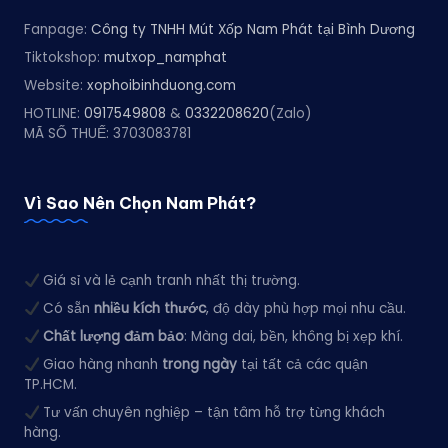
Fanpage:
Công ty TNHH Mút Xốp Nam Phát tại Bình Dương
Tiktokshop:
mutxop_namphat
Website:
xophoibinhduong.com
HOTLINE:
0917549808
&
0332208620
(Zalo)
MÃ SỐ THUẾ: 3703083781
Vì Sao Nên Chọn Nam Phát?
Giá sỉ và lẻ cạnh tranh nhất thị trường.
Có sẵn
nhiều kích thước
, độ dày phù hợp mọi nhu cầu.
Chất lượng đảm bảo
: Màng dai, bền, không bị xẹp khí.
Giao hàng nhanh
trong ngày
tại tất cả các quận
TP.HCM.
Tư vấn chuyên nghiệp – tận tâm hỗ trợ từng khách
hàng.