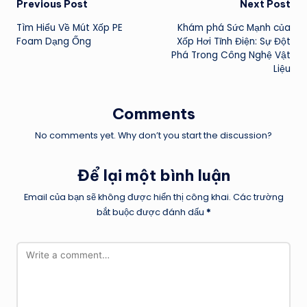
Post
Previous Post
Next Post
Tìm Hiểu Về Mút Xốp PE
Khám phá Sức Mạnh của
navigation
Foam Dạng Ống
Xốp Hơi Tĩnh Điện: Sự Đột
Phá Trong Công Nghệ Vật
Liệu
Comments
No comments yet. Why don’t you start the discussion?
Để lại một bình luận
Email của bạn sẽ không được hiển thị công khai.
Các trường
bắt buộc được đánh dấu
*