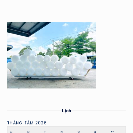
Lịch
THÁNG TÁM 2026
H
B
T
N
S
B
C