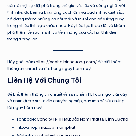
còn là một sự đột phá trong thế giới vật liệu và công nghệ. Với
tính nhẹ, độ bền và khả năng cách âm và cách nhiệt xuất sắc,
nó đang mở ra những cơ hội mới và thú vị cho các ứng dụng
trong nhiều lĩnh vực khác nhau. Hãy tiếp tục theo dõi và khám
phá thêm về sức mạnh và tiềm năng của xốp hơi tĩnh điện
trong tương lai!
Hãy ghé thăm
https://xophoibinhduong.com/
để biết thêm
thông tin chi tiết và đặt hàng ngay hôm nay!
Liên Hệ Với Chúng Tôi
Để biết thêm thông tin chi tiết về sản phẩm PE Foam gói trái cây
và nhận được sự tư vấn chuyên nghiệp, hãy liên hệ với chúng
tôi ngay hôm nay!
Fanpage:
Công ty TNHH Mút Xốp Nam Phát tại Bình Dương
Tiktokshop:
mutxop_namphat
Website:
xophoibinhduong.com