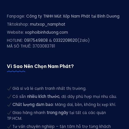
Fanpage:
Công ty TNHH Mút Xốp Nam Phát tại Bình Dương
Tiktokshop:
mutxop_namphat
Website:
xophoibinhduong.com
HOTLINE:
0917549808
&
0332208620
(Zalo)
MÃ SỐ THUẾ: 3703083781
Vì Sao Nên Chọn Nam Phát?
Giá sỉ và lẻ cạnh tranh nhất thị trường.
Có sẵn
nhiều kích thước
, độ dày phù hợp mọi nhu cầu.
Chất lượng đảm bảo
: Màng dai, bền, không bị xẹp khí.
Giao hàng nhanh
trong ngày
tại tất cả các quận
TP.HCM.
Tư vấn chuyên nghiệp – tận tâm hỗ trợ từng khách