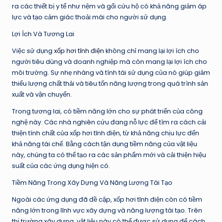
ra các thiết bị y tế như nệm và gối cứu hộ có khả năng giảm áp
lực và tạo cảm giác thoải mái cho người sử dụng.
Lợi Ích Và Tương Lai
Việc sử dụng
xốp hơi tĩnh điện
không chỉ mang lại lợi ích cho
người tiêu dùng và doanh nghiệp mà còn mang lại lợi ích cho
môi trường. Sự nhẹ nhàng và tính tái sử dụng của nó giúp giảm
thiểu lượng chất thải và tiêu tốn năng lượng trong quá trình sản
xuất và vận chuyển.
Trong tương lai, có tiềm năng lớn cho sự phát triển của công
nghệ này. Các nhà nghiên cứu đang nỗ lực để tìm ra cách cải
thiện tính chất của xốp hơi tĩnh điện, từ khả năng chịu lực đến
khả năng tái chế. Bằng cách tận dụng tiềm năng của vật liệu
này, chúng ta có thể tạo ra các sản phẩm mới và cải thiện hiệu
suất của các ứng dụng hiện có.
Tiềm Năng Trong Xây Dựng Và Năng Lượng Tái Tạo
Ngoài các ứng dụng đã đề cập, xốp hơi tĩnh điện còn có tiềm
năng lớn trong lĩnh vực xây dựng và năng lượng tái tạo. Trên
thị trường xây dựng, vật liệu này có thể được sử dụng để cách