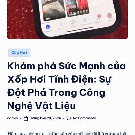
Posted
Xốp Hơi
in
Khám phá Sức Mạnh của
Xốp Hơi Tĩnh Điện: Sự
Đột Phá Trong Công
Nghệ Vật Liệu
No Comments
admin
Tháng bảy 29, 2024
Posted
by
Hôm nay, chúng ta sẽ đào sâu vào một chủ đề thú vị trong thế