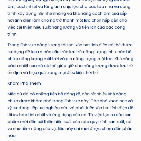
âm, cách nhiệt và tăng tính chịu lực cho các tòa nhà và công
trình xây dựng. Sự nhẹ nhàng và khả năng cách âm của xốp
hơi tĩnh điện làm cho nó trở thành một lựa chọn hấp dẫn cho
việc cải thiện hiệu suất năng lượng và tiện ích của các công
trình.
Trong lĩnh vực năng lượng tái tạo, xốp hơi tĩnh điện có thể được
sử dụng để tạo ra các cấu trúc lưu trữ năng lượng, như các bể
chứa năng lượng mặt trời và pin năng lượng mặt trời. Khả năng
cách nhiệt của nó có thể giúp giữ cho năng lượng được lưu trữ
ổn định và hiệu quả trong mọi điều kiện thời tiết.
Khám Phá Thêm
Mặc dù đã có những tiến bộ đáng kể, còn rất nhiều khả năng
chưa được khám phá trong lĩnh vực này. Các nhà khoa học và
kỹ sư đang tiếp tục nghiên cứu và phát triển xốp hơi tĩnh điện để
tối ưu hóa tính chất và ứng dụng của nó. Từ việc tạo ra các sản
phẩm mới đến cải thiện hiệu suất của các quy trình sản xuất, có
vẻ như tiềm năng của vật liệu này chỉ mới được chạm đến phần
nào.