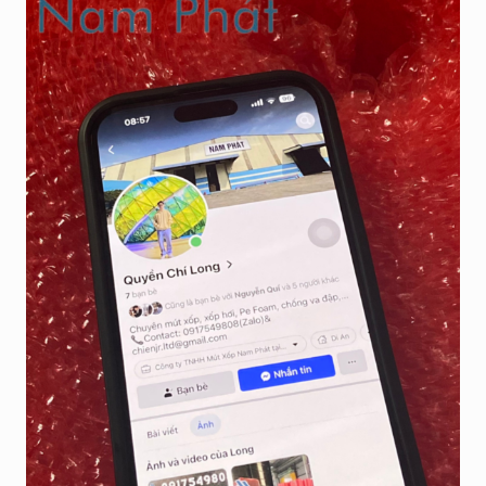
H
Á
T