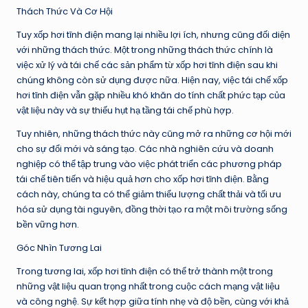
Thách Thức Và Cơ Hội
Tuy xốp hơi tĩnh điện mang lại nhiều lợi ích, nhưng cũng đối diện
với những thách thức. Một trong những thách thức chính là
việc xử lý và tái chế các sản phẩm từ xốp hơi tĩnh điện sau khi
chúng không còn sử dụng được nữa. Hiện nay, việc tái chế xốp
hơi tĩnh điện vẫn gặp nhiều khó khăn do tính chất phức tạp của
vật liệu này và sự thiếu hụt hạ tầng tái chế phù hợp.
Tuy nhiên, những thách thức này cũng mở ra những cơ hội mới
cho sự đổi mới và sáng tạo. Các nhà nghiên cứu và doanh
nghiệp có thể tập trung vào việc phát triển các phương pháp
tái chế tiên tiến và hiệu quả hơn cho xốp hơi tĩnh điện. Bằng
cách này, chúng ta có thể giảm thiểu lượng chất thải và tối ưu
hóa sử dụng tài nguyên, đồng thời tạo ra một môi trường sống
bền vững hơn.
Góc Nhìn Tương Lai
Trong tương lai, xốp hơi tĩnh điện có thể trở thành một trong
những vật liệu quan trọng nhất trong cuộc cách mạng vật liệu
và công nghệ. Sự kết hợp giữa tính nhẹ và độ bền, cùng với khả