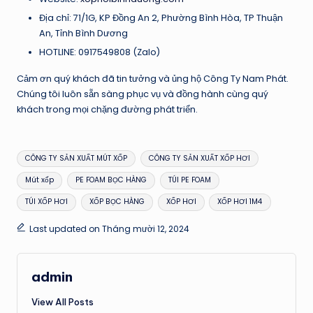
Địa chỉ: 71/1G, KP Đồng An 2, Phường Bình Hòa, TP Thuận
An, Tỉnh Bình Dương
HOTLINE: 0917549808 (Zalo)
Cảm ơn quý khách đã tin tưởng và ủng hộ Công Ty Nam Phát.
Chúng tôi luôn sẵn sàng phục vụ và đồng hành cùng quý
khách trong mọi chặng đường phát triển.
Tags:
CÔNG TY SẢN XUẤT MÚT XỐP
CÔNG TY SẢN XUẤT XỐP HƠI
Mút xốp
PE FOAM BỌC HÀNG
TÚI PE FOAM
TÚI XỐP HƠI
XỐP BỌC HÀNG
XỐP HƠI
XỐP HƠI 1M4
Last updated on Tháng mười 12, 2024
admin
View All Posts