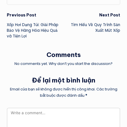
Post
Previous Post
Next Post
Xốp Hơi Dạng Túi: Giải Pháp
Tìm Hiểu Về Quy Trình Sản
navigation
Bảo Vệ Hàng Hóa Hiệu Quả
Xuất Mút Xốp
và Tiện Lợi
Comments
No comments yet. Why don’t you start the discussion?
Để lại một bình luận
Email của bạn sẽ không được hiển thị công khai.
Các trường
bắt buộc được đánh dấu
*