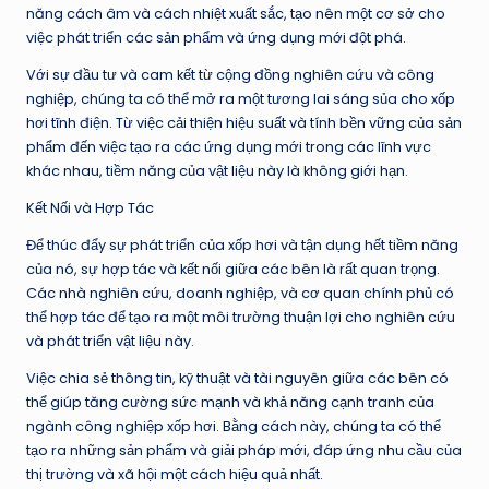
năng cách âm và cách nhiệt xuất sắc, tạo nên một cơ sở cho
việc phát triển các sản phẩm và ứng dụng mới đột phá.
Với sự đầu tư và cam kết từ cộng đồng nghiên cứu và công
nghiệp, chúng ta có thể mở ra một tương lai sáng sủa cho xốp
hơi tĩnh điện. Từ việc cải thiện hiệu suất và tính bền vững của sản
phẩm đến việc tạo ra các ứng dụng mới trong các lĩnh vực
khác nhau, tiềm năng của vật liệu này là không giới hạn.
Kết Nối và Hợp Tác
Để thúc đẩy sự phát triển của xốp hơi và tận dụng hết tiềm năng
của nó, sự hợp tác và kết nối giữa các bên là rất quan trọng.
Các nhà nghiên cứu, doanh nghiệp, và cơ quan chính phủ có
thể hợp tác để tạo ra một môi trường thuận lợi cho nghiên cứu
và phát triển vật liệu này.
Việc chia sẻ thông tin, kỹ thuật và tài nguyên giữa các bên có
thể giúp tăng cường sức mạnh và khả năng cạnh tranh của
ngành công nghiệp xốp hơi. Bằng cách này, chúng ta có thể
tạo ra những sản phẩm và giải pháp mới, đáp ứng nhu cầu của
thị trường và xã hội một cách hiệu quả nhất.