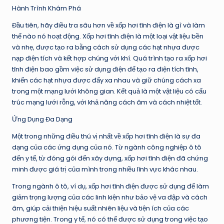
Hành Trình Khám Phá
Đầu tiên, hãy điều tra sâu hơn về xốp hơi tĩnh điện là gì và làm
thế nào nó hoạt động. Xốp hơi tĩnh điện là một loại vật liệu bền
và nhẹ, được tạo ra bằng cách sử dụng các hạt nhựa được
nạp điện tích và kết hợp chúng với khí. Quá trình tạo ra xốp hơi
tĩnh điện bao gồm việc sử dụng điện để tạo ra điện tích tĩnh,
khiến các hạt nhựa được đẩy xa nhau và giữ chúng cách xa
trong một mạng lưới không gian. Kết quả là một vật liệu có cấu
trúc mạng lưới rỗng, với khả năng cách âm và cách nhiệt tốt.
Ứng Dụng Đa Dạng
Một trong những điều thú vị nhất về xốp hơi tĩnh điện là sự đa
dạng của các ứng dụng của nó. Từ ngành công nghiệp ô tô
đến y tế, từ đóng gói đến xây dựng, xốp hơi tĩnh điện đã chứng
minh được giá trị của mình trong nhiều lĩnh vực khác nhau.
Trong ngành ô tô, ví dụ, xốp hơi tĩnh điện được sử dụng để làm
giảm trọng lượng của các linh kiện như bảo vệ va đập và cách
âm, giúp cải thiện hiệu suất nhiên liệu và tiện ích của các
phương tiện. Trong y tế, nó có thể được sử dụng trong việc tạo