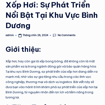
Xốp Hơi: Sự Phát Triển
Nổi Bật Tại Khu Vực Bình
Dương
No Comments
admin
Tháng chín 26, 2024
Posted
by
Giới thiệu:
Xốp hơi
, hay còn gọi là xốp bong bóng, đã không còn là một
sản phẩm xa lạ trong ngành đóng gói và bảo quản hàng hóa.
Tại khu vực Bình Dương, sự phát triển của xốp hơi đang diễn ra
mạnh mẽ, nhờ vào sự gia tăng nhu cầu trong các lĩnh vực
công nghiệp, thương mại và dịch vụ logistics. Bài viết này sẽ
đưa bạn vào hành trình khám phá sự phát triển của xốp hơi tại
Bình Dương, từ nguyên nhân đến lợi ích và tiềm năng trong
tương lai.