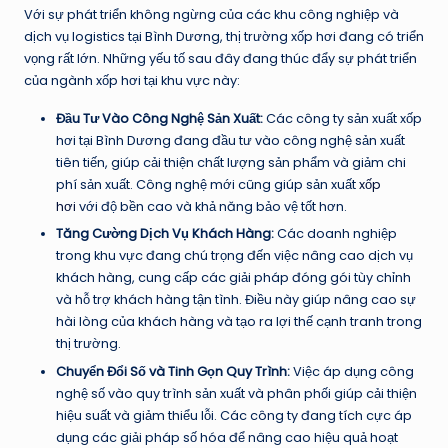
Với sự phát triển không ngừng của các khu công nghiệp và
dịch vụ logistics tại Bình Dương, thị trường xốp hơi đang có triển
vọng rất lớn. Những yếu tố sau đây đang thúc đẩy sự phát triển
của ngành xốp hơi tại khu vực này:
Đầu Tư Vào Công Nghệ Sản Xuất:
Các công ty sản xuất xốp
hơi tại Bình Dương đang đầu tư vào công nghệ sản xuất
tiên tiến, giúp cải thiện chất lượng sản phẩm và giảm chi
phí sản xuất. Công nghệ mới cũng giúp sản xuất
xốp
hơi
với độ bền cao và khả năng bảo vệ tốt hơn.
Tăng Cường Dịch Vụ Khách Hàng:
Các doanh nghiệp
trong khu vực đang chú trọng đến việc nâng cao dịch vụ
khách hàng, cung cấp các giải pháp đóng gói tùy chỉnh
và hỗ trợ khách hàng tận tình. Điều này giúp nâng cao sự
hài lòng của khách hàng và tạo ra lợi thế cạnh tranh trong
thị trường.
Chuyển Đổi Số và Tinh Gọn Quy Trình:
Việc áp dụng công
nghệ số vào quy trình sản xuất và phân phối giúp cải thiện
hiệu suất và giảm thiểu lỗi. Các công ty đang tích cực áp
dụng các giải pháp số hóa để nâng cao hiệu quả hoạt