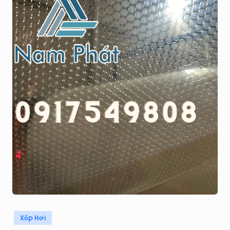
H
Á
T
Posted
Xốp Hơi
in