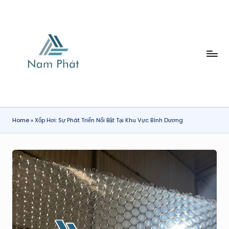
Skip
to
content
X
Ố
P
H
Home
»
Xốp Hơi: Sự Phát Triển Nổi Bật Tại Khu Vực Bình Dương
Ơ
I
N
A
M
P