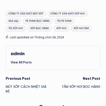
Tags:
CÔNG TY SẢN XUẤT MÚT XỐP
CÔNG TY SẢN XUẤT XỐP HƠI
Mút xốp
PE FOAM BỌC HÀNG
TÚI PE FOAM
TÚI XỐP HƠI
XỐP BỌC HÀNG
XỐP HƠI
XỐP HƠI 1M4
Last updated on Tháng chín 26, 2024
admin
View All Posts
Post
Previous Post
Next Post
MÚT XỐP CÁCH NHIỆT GIÁ
TẤM XỐP HƠI BỌC HÀNG
navigation
RẺ