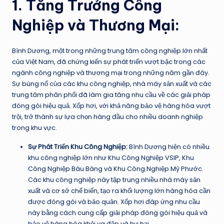
1. Tăng Trưởng Công
Nghiệp và Thương Mại:
Bình Dương, một trong những trung tâm công nghiệp lớn nhất
của Việt Nam, đã chứng kiến sự phát triển vượt bậc trong các
ngành công nghiệp và thương mại trong những năm gần đây.
Sự bùng nổ của các khu công nghiệp, nhà máy sản xuất và các
trung tâm phân phối đã làm gia tăng nhu cầu về các giải pháp
đóng gói hiệu quả. Xốp hơi, với khả năng bảo vệ hàng hóa vượt
trội, trở thành sự lựa chọn hàng đầu cho nhiều doanh nghiệp
trong khu vực.
Sự Phát Triển Khu Công Nghiệp:
Bình Dương hiện có nhiều
khu công nghiệp lớn như Khu Công Nghiệp VSIP, Khu
Công Nghiệp Bàu Bàng và Khu Công Nghiệp Mỹ Phước.
Các khu công nghiệp này tập trung nhiều nhà máy sản
xuất và cơ sở chế biến, tạo ra khối lượng lớn hàng hóa cần
được đóng gói và bảo quản. Xốp hơi đáp ứng nhu cầu
này bằng cách cung cấp giải pháp đóng gói hiệu quả và
bảo vệ hàng hóa khỏi va đập và hư hại.