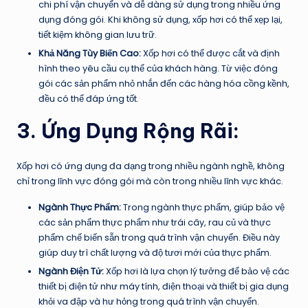
chi phí vận chuyển và dễ dàng sử dụng trong nhiều ứng
dụng đóng gói. Khi không sử dụng, xốp hơi có thể xẹp lại,
tiết kiệm không gian lưu trữ.
Khả Năng Tùy Biến Cao:
Xốp hơi có thể được cắt và định
hình theo yêu cầu cụ thể của khách hàng. Từ việc đóng
gói các sản phẩm nhỏ nhắn đến các hàng hóa cồng kềnh,
đều có thể đáp ứng tốt.
3. Ứng Dụng Rộng Rãi:
Xốp hơi có ứng dụng đa dạng trong nhiều ngành nghề, không
chỉ trong lĩnh vực đóng gói mà còn trong nhiều lĩnh vực khác.
Ngành Thực Phẩm:
Trong ngành thực phẩm, giúp bảo vệ
các sản phẩm thực phẩm như trái cây, rau củ và thực
phẩm chế biến sẵn trong quá trình vận chuyển. Điều này
giúp duy trì chất lượng và độ tươi mới của thực phẩm.
Ngành Điện Tử:
Xốp hơi là lựa chọn lý tưởng để bảo vệ các
thiết bị điện tử như máy tính, điện thoại và thiết bị gia dụng
khỏi va đập và hư hỏng trong quá trình vận chuyển.