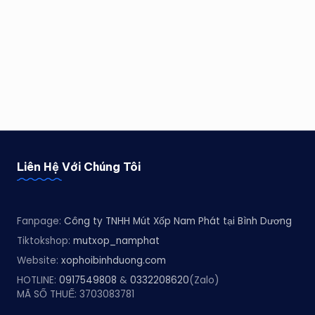
Liên Hệ Với Chúng Tôi
Fanpage:
Công ty TNHH Mút Xốp Nam Phát tại Bình Dương
Tiktokshop:
mutxop_namphat
Website:
xophoibinhduong.com
HOTLINE:
0917549808
&
0332208620
(Zalo)
MÃ SỐ THUẾ: 3703083781