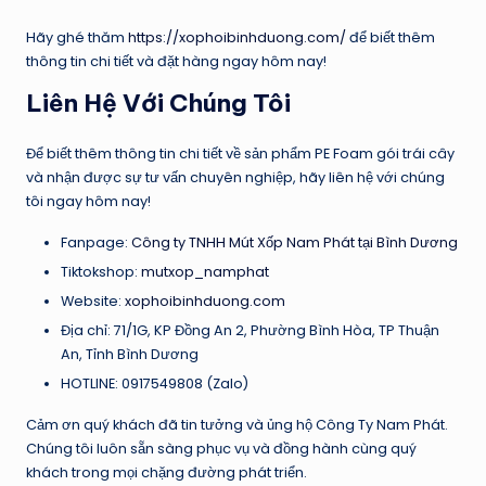
Hãy ghé thăm
https://xophoibinhduong.com/
để biết thêm
thông tin chi tiết và đặt hàng ngay hôm nay!
Liên Hệ Với Chúng Tôi
Để biết thêm thông tin chi tiết về sản phẩm PE Foam gói trái cây
và nhận được sự tư vấn chuyên nghiệp, hãy liên hệ với chúng
tôi ngay hôm nay!
Fanpage:
Công ty TNHH Mút Xốp Nam Phát tại Bình Dương
Tiktokshop:
mutxop_namphat
Website:
xophoibinhduong.com
Địa chỉ: 71/1G, KP Đồng An 2, Phường Bình Hòa, TP Thuận
An, Tỉnh Bình Dương
HOTLINE: 0917549808 (Zalo)
Cảm ơn quý khách đã tin tưởng và ủng hộ Công Ty Nam Phát.
Chúng tôi luôn sẵn sàng phục vụ và đồng hành cùng quý
khách trong mọi chặng đường phát triển.