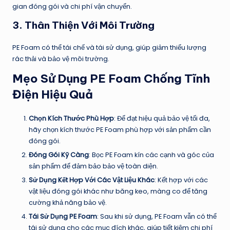
gian đóng gói và chi phí vận chuyển.
3.
Thân Thiện Với Môi Trường
PE Foam có thể tái chế và tái sử dụng, giúp giảm thiểu lượng
rác thải và bảo vệ môi trường.
Mẹo Sử Dụng PE Foam Chống Tĩnh
Điện Hiệu Quả
Chọn Kích Thước Phù Hợp
: Để đạt hiệu quả bảo vệ tối đa,
hãy chọn kích thước PE Foam phù hợp với sản phẩm cần
đóng gói.
Đóng Gói Kỹ Càng
: Bọc PE Foam kín các cạnh và góc của
sản phẩm để đảm bảo bảo vệ toàn diện.
Sử Dụng Kết Hợp Với Các Vật Liệu Khác
: Kết hợp với các
vật liệu đóng gói khác như băng keo, màng co để tăng
cường khả năng bảo vệ.
Tái Sử Dụng PE Foam
: Sau khi sử dụng, PE Foam vẫn có thể
tái sử dụng cho các mục đích khác, giúp tiết kiệm chi phí