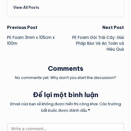
View All Posts
Post
Previous Post
Next Post
PE Foam 3mm x 105cm x
PE Foam Gói Trái Cây: Giải
navigation
100m
Pháp Bảo Vệ An Toàn và
Hiệu Quả
Comments
No comments yet. Why don’t you start the discussion?
Để lại một bình luận
Email của bạn sẽ không được hiển thị công khai.
Các trường
bắt buộc được đánh dấu
*