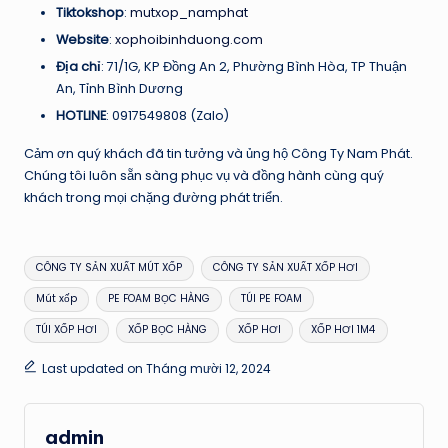
Tiktokshop
:
mutxop_namphat
Website
:
xophoibinhduong.com
Địa chỉ
: 71/1G, KP Đồng An 2, Phường Bình Hòa, TP Thuận
An, Tỉnh Bình Dương
HOTLINE
: 0917549808 (Zalo)
Cảm ơn quý khách đã tin tưởng và ủng hộ Công Ty Nam Phát.
Chúng tôi luôn sẵn sàng phục vụ và đồng hành cùng quý
khách trong mọi chặng đường phát triển.
Tags:
CÔNG TY SẢN XUẤT MÚT XỐP
CÔNG TY SẢN XUẤT XỐP HƠI
Mút xốp
PE FOAM BỌC HÀNG
TÚI PE FOAM
TÚI XỐP HƠI
XỐP BỌC HÀNG
XỐP HƠI
XỐP HƠI 1M4
Last updated on Tháng mười 12, 2024
admin