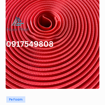
H
Á
T
Posted
Pe Foam
in