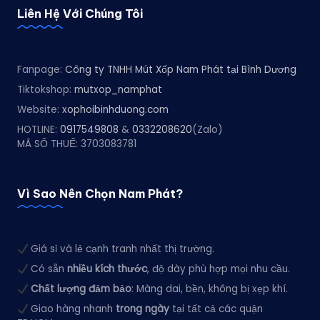
Liên Hệ Với Chúng Tôi
Fanpage:
Công ty TNHH Mút Xốp Nam Phát tại Bình Dương
Tiktokshop:
mutxop_namphat
Website:
xophoibinhduong.com
HOTLINE:
0917549808
&
0332208620
(Zalo)
MÃ SỐ THUẾ: 3703083781
Vì Sao Nên Chọn Nam Phát?
Giá sỉ và lẻ cạnh tranh nhất thị trường.
Có sẵn
nhiều kích thước
, độ dày phù hợp mọi nhu cầu.
Chất lượng đảm bảo
: Màng dai, bền, không bị xẹp khí.
Giao hàng nhanh
trong ngày
tại tất cả các quận