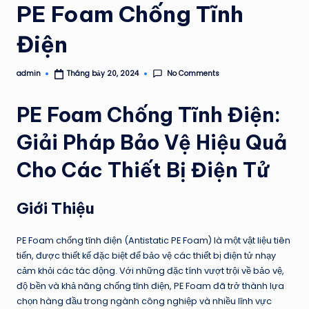
PE Foam Chống Tĩnh
Điện
No Comments
admin
Tháng bảy 20, 2024
Posted
by
PE Foam Chống Tĩnh Điện:
Giải Pháp Bảo Vệ Hiệu Quả
Cho Các Thiết Bị Điện Tử
Giới Thiệu
PE Foam chống tĩnh điện (Antistatic PE Foam) là một vật liệu tiên
tiến, được thiết kế đặc biệt để bảo vệ các thiết bị điện tử nhạy
cảm khỏi các tác động. Với những đặc tính vượt trội về bảo vệ,
độ bền và khả năng chống tĩnh điện, PE Foam đã trở thành lựa
chọn hàng đầu trong ngành công nghiệp và nhiều lĩnh vực