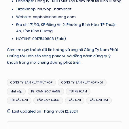
Fanpage:
Công ty TNHH Mút Xốp Nam Phát tại Bình Dương
Tiktokshop:
mutxop_namphat
Website:
xophoibinhduong.com
Địa chỉ: 71/1G, KP Đồng An 2, Phường Bình Hòa, TP Thuận
An, Tỉnh Bình Dương
HOTLINE: 0917549808 (Zalo)
Cảm ơn quý khách đã tin tưởng và ủng hộ Công Ty Nam Phát.
Chúng tôi luôn sẵn sàng phục vụ và đồng hành cùng quý
khách trong mọi chặng đường phát triển.
Tags:
CÔNG TY SẢN XUẤT MÚT XỐP
CÔNG TY SẢN XUẤT XỐP HƠI
Mút xốp
PE FOAM BỌC HÀNG
TÚI PE FOAM
TÚI XỐP HƠI
XỐP BỌC HÀNG
XỐP HƠI
XỐP HƠI 1M4
Last updated on Tháng mười 12, 2024