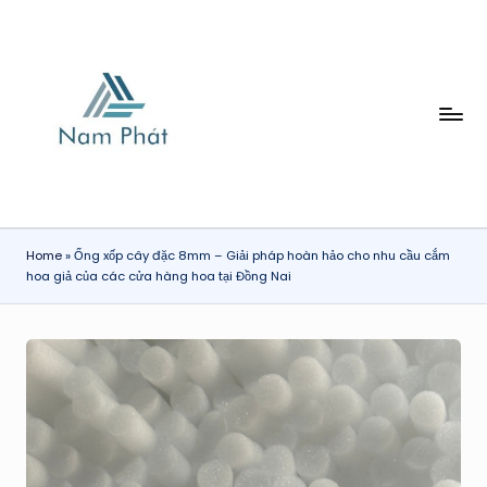
Skip
to
content
X
Ố
P
H
Home
»
Ống xốp cây đặc 8mm – Giải pháp hoàn hảo cho nhu cầu cắm
Ơ
hoa giả của các cửa hàng hoa tại Đồng Nai
I
N
A
M
P