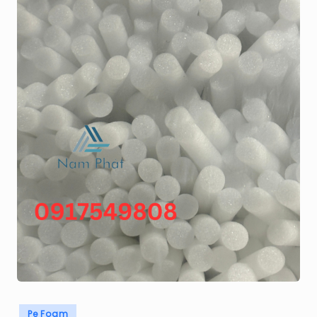
H
Á
T
Posted
Pe Foam