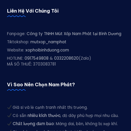
Liên Hệ Với Chúng Tôi
Fanpage:
Công ty TNHH Mút Xốp Nam Phát tại Bình Dương
Tiktokshop:
mutxop_namphat
Website:
xophoibinhduong.com
HOTLINE:
0917549808
&
0332208620
(Zalo)
MÃ SỐ THUẾ: 3703083781
Vì Sao Nên Chọn Nam Phát?
Giá sỉ và lẻ cạnh tranh nhất thị trường.
Có sẵn
nhiều kích thước
, độ dày phù hợp mọi nhu cầu.
Chất lượng đảm bảo
: Màng dai, bền, không bị xẹp khí.