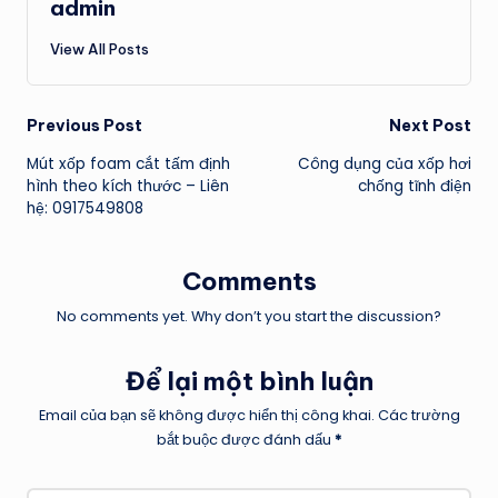
admin
View All Posts
Post
Previous Post
Next Post
Mút xốp foam cắt tấm định
Công dụng của xốp hơi
navigation
hình theo kích thước – Liên
chống tĩnh điện
hệ: 0917549808
Comments
No comments yet. Why don’t you start the discussion?
Để lại một bình luận
Email của bạn sẽ không được hiển thị công khai.
Các trường
bắt buộc được đánh dấu
*