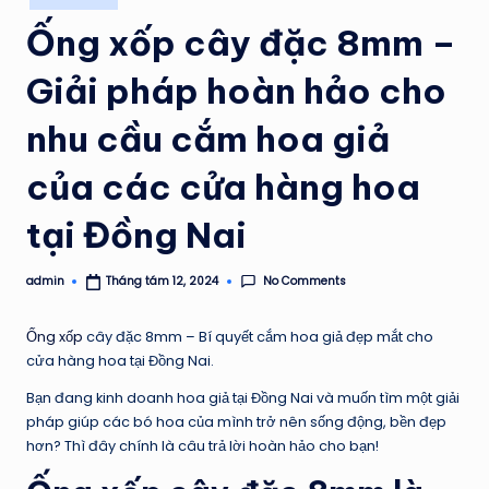
in
Ống xốp cây đặc 8mm –
Giải pháp hoàn hảo cho
nhu cầu cắm hoa giả
của các cửa hàng hoa
tại Đồng Nai
No Comments
admin
Tháng tám 12, 2024
Posted
by
Ống xố
p
cây đặc 8mm – Bí quyết cắm hoa giả đẹp mắt cho
cửa hàng hoa tại Đồng Nai.
Bạn đang kinh doanh hoa giả tại Đồng Nai và muốn tìm một giải
pháp giúp các bó hoa của mình trở nên sống động, bền đẹp
hơn? Thì đây chính là câu trả lời hoàn hảo cho bạn!