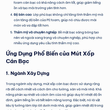
foam cán bạc có khả năng cách âm tốt, giúp giảm tiếng
ồn và tạo môi trường yên tĩnh hơn.
Độ bền cao
: Lớp phủ bạc không chỉ tăng tính thẩm mỹ mà
còn tăng độ bền của PE foam, giúp nó chịu được mài
mòn và va đập tốt hơn.
Thẩm mỹ và chuyên nghiệp
: Bề mặt bạc sáng bóng tạo
nên vẻ ngoài sang trọng và chuyên nghiệp, phù hợp cho
nhiều ứng dụng yêu cầu tính thẩm mỹ cao.
Ứng Dụng Phổ Biến của Mút Xốp
Cán Bạc
1.
Ngành Xây Dựng
Trong ngành xây dựng, mút xốp cán bạc được sử dụng rộng
rãi để cách nhiệt và cách âm cho tường, sàn và mái nhà. Khả
năng phản xạ nhiệt và cách âm của nó giúp duy trì nhiệt độ ổn
định, giảm tiếng ồn và tiết kiệm năng lượng. Đặc biệt, nó là vật
liệu lý tưởng làm lớp lót dưới mái nhà, giúp giảm nhiệt độ trong