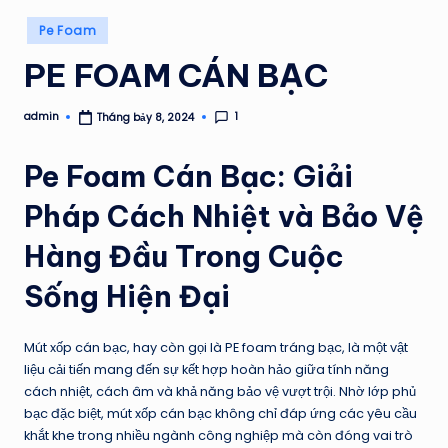
H
Posted
Á
Pe Foam
in
T
PE FOAM CÁN BẠC
1
admin
Tháng bảy 8, 2024
Posted
by
Pe Foam Cán B
ạc
: Giải
Pháp Cách Nhiệt và Bảo Vệ
Hàng Đầu Trong Cuộc
Sống Hiện Đại
Mút xốp cán bạc, hay còn gọi là PE foam tráng bạc, là một vật
liệu cải tiến mang đến sự kết hợp hoàn hảo giữa tính năng
cách nhiệt, cách âm và khả năng bảo vệ vượt trội. Nhờ lớp phủ
bạc đặc biệt, mút xốp cán bạc không chỉ đáp ứng các yêu cầu
khắt khe trong nhiều ngành công nghiệp mà còn đóng vai trò