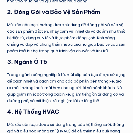
nhà vào mùa hè và giữ ấm vào mùa đông.
2.
Đóng Gói và Bảo Vệ Sản Phẩm
Mút xốp cán bạc thường được sử dụng để đóng gói và bảo vệ
các sản phẩm đắt tiền, nhạy cảm với nhiệt độ và độ ẩm như thiết
bị điện tử, dụng cụ y tế và thực phẩm đông lạnh. Khả năng
chống va đập và chống thấm nước của nó giúp bảo vệ các sản
phẩm khỏi hư hại trong quá trình vận chuyển và lưu trữ.
3.
Ngành Ô Tô
Trong ngành công nghiệp ô tô, mút xốp cán bạc được sử dụng
để cách nhiệt và cách âm cho các bộ phận bên trong xe, tạo
ra môi trường thoải mái hơn cho người lái và hành khách. Nó
giúp giảm nhiệt độ trong cabin xe, giảm tiếng ồn từ động cơ và
đường phố, và cải thiện trải nghiệm lái xe tổng thể.
4.
Hệ Thống HVAC
Mút xốp cán bạc được sử dụng trong các hệ thống sưởi, thông
gió và điều hòa không khí (HVAC) để cải thiện hiệu quả năng