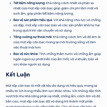
Tiết kiệm năng lượng
: Khả năng cách nhiệt và phản xạ
nhiệt của mút xốp cán bạc giúp giảm chi phí làm mát và
sưởi ấm, góp phần tiết kiệm năng lượng.
Bảo vệ sản phẩm hiệu quả
: Với khả năng chịu lực và chống
va đập, mút xốp cán bạc bảo vệ các sản phẩm khỏi hư hại
trong quá trình vận chuyển và sử dụng.
Tăng cường sự thoải mái
: Khả năng cách âm và độ êm ái
của mút xốp cán bạc mang lại môi trường sống và làm
việc thoải mái hơn.
Bảo vệ sức khỏe
: Tính chống thấm nước và chống ẩm giúp
ngăn ngừa sự phát triển của ẩm mốc và vi khuẩn, bảo vệ
sức khỏe người sử dụng.
Kết Luận
Mút xốp cán bạc là một vật liệu đa dụng và hiệu quả, mang lại
nhiều lợi ích trong nhiều lĩnh vực khác nhau. Với những đặc tính
vượt trội như khả năng phản xạ nhiệt, chống ẩm, cách âm và độ
bền cao, mút xốp cán bạc đã và đang trở thành một phần
quan trọng trong cuộc sống hiện đại. Cho dù bạn cần bảo vệ