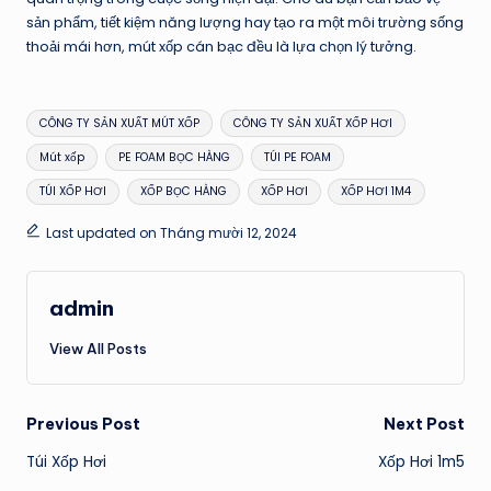
sản phẩm, tiết kiệm năng lượng hay tạo ra một môi trường sống
thoải mái hơn, mút xốp cán bạc đều là lựa chọn lý tưởng.
Tags:
CÔNG TY SẢN XUẤT MÚT XỐP
CÔNG TY SẢN XUẤT XỐP HƠI
Mút xốp
PE FOAM BỌC HÀNG
TÚI PE FOAM
TÚI XỐP HƠI
XỐP BỌC HÀNG
XỐP HƠI
XỐP HƠI 1M4
Last updated on Tháng mười 12, 2024
admin
View All Posts
Post
Previous Post
Next Post
Túi Xốp Hơi
Xốp Hơi 1m5
navigation