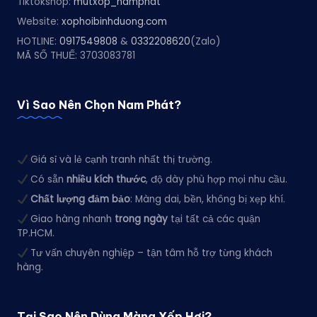
Tiktokshop:
mutxop_namphat
Website:
xophoibinhduong.com
HOTLINE:
0917549808
&
0332208620
(Zalo)
MÃ SỐ THUẾ: 3703083781
Vì Sao Nên Chọn Nam Phát?
Giá sỉ và lẻ cạnh tranh nhất thị trường.
Có sẵn
nhiều kích thước
, độ dày phù hợp mọi nhu cầu.
Chất lượng đảm bảo
: Màng dai, bền, không bị xẹp khí.
Giao hàng nhanh
trong ngày
tại tất cả các quận
TP.HCM.
Tư vấn chuyên nghiệp – tận tâm hỗ trợ từng khách
hàng.
Tại Sao Nên Dùng Màng Xốp Hơi?