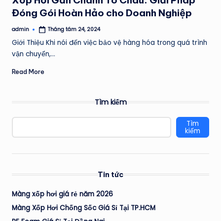
Xốp Hơi Gần Chành Tô Châu: Giải Pháp
Đóng Gói Hoàn Hảo cho Doanh Nghiệp
admin
Tháng tám 24, 2024
Posted
by
Giới Thiệu Khi nói đến việc bảo vệ hàng hóa trong quá trình
vận chuyển,…
Read More
Tìm kiếm
Tìm
kiếm
Tin tức
Màng xốp hơi giá rẻ năm 2026
Màng Xốp Hơi Chống Sốc Giá Sỉ Tại TP.HCM