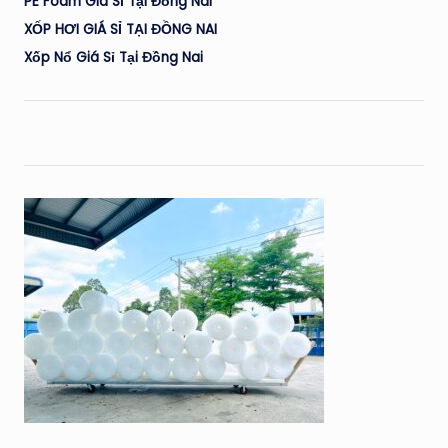
PE Foam Giá Sỉ Tại Đồng Nai
XỐP HƠI GIÁ SỈ TẠI ĐỒNG NAI
Xốp Nổ Giá Sỉ Tại Đồng Nai