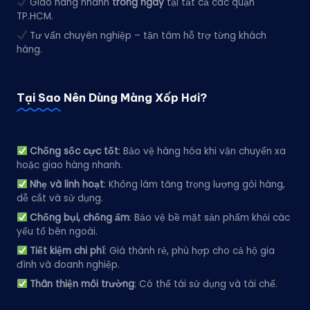
Giao hàng nhanh
trong ngày
tại tất cả các quận
TP.HCM.
Tư vấn chuyên nghiệp – tận tâm hỗ trợ từng khách
hàng.
Tại Sao Nên Dùng Màng Xốp Hơi?
Chống sốc cực tốt
: Bảo vệ hàng hóa khi vận chuyển xa
hoặc giao hàng nhanh.
Nhẹ và linh hoạt
: Không làm tăng trọng lượng gói hàng,
dễ cắt và sử dụng.
Chống bụi, chống ẩm
: Bảo vệ bề mặt sản phẩm khỏi các
yếu tố bên ngoài.
Tiết kiệm chi phí
: Giá thành rẻ, phù hợp cho cả hộ gia
đình và doanh nghiệp.
Thân thiện môi trường
: Có thể tái sử dụng và tái chế.