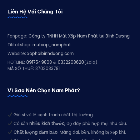
Liên Hệ Với Chúng Tôi
Fanpage:
Công ty TNHH Mút Xốp Nam Phát tại Bình Dương
Tiktokshop:
mutxop_namphat
Website:
xophoibinhduong.com
HOTLINE:
0917549808
&
0332208620
(Zalo)
MÃ SỐ THUẾ: 3703083781
Vì Sao Nên Chọn Nam Phát?
Giá sỉ và lẻ cạnh tranh nhất thị trường.
Có sẵn
nhiều kích thước
, độ dày phù hợp mọi nhu cầu.
Chất lượng đảm bảo
: Màng dai, bền, không bị xẹp khí.