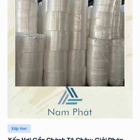
H
Á
T
Posted
Xốp Hơi
in