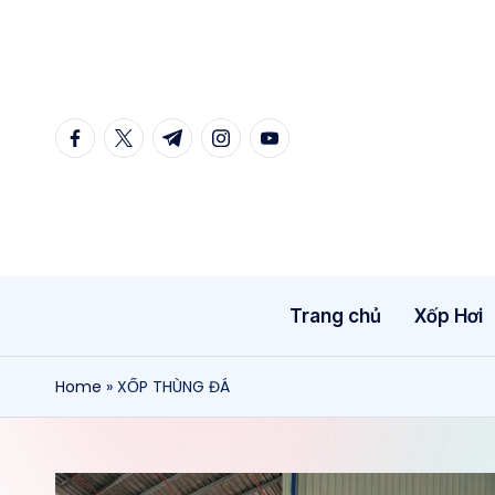
Skip
to
content
facebook.com
twitter.com
t.me
instagram.com
youtube.com
Trang chủ
Xốp Hơi
Home
»
XỐP THÙNG ĐÁ