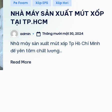
Posted
Pe Foam
Xốp EPS
Xốp Hơi
M
in
NHÀ MÁY SẢN XUẤT MÚT XỐP
P
TẠI TP.HCM
H
Tháng mười một 30, 2024
admin
Posted
Á
by
Nhà máy sản xuất mút xốp Tp Hồ Chí Minh
T
để yên tâm chất lượng…
Read More