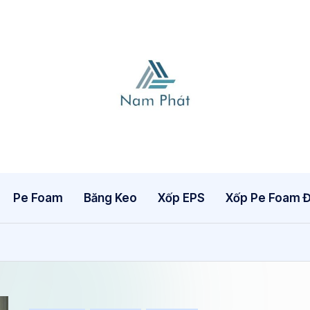
X
Ố
P
H
Pe Foam
Băng Keo
Xốp EPS
Xốp Pe Foam Đ
Ơ
I
N
A