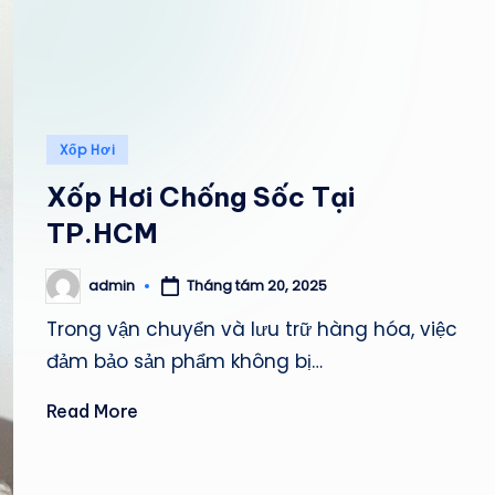
M
P
H
Posted
Xốp Hơi
Á
in
Xốp Hơi Chống Sốc Tại
T
TP.HCM
Tháng tám 20, 2025
admin
Posted
by
Trong vận chuyển và lưu trữ hàng hóa, việc
đảm bảo sản phẩm không bị…
Read More