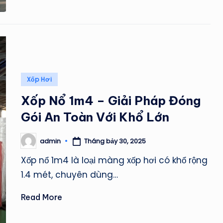
Posted
Xốp Hơi
in
Xốp Nổ 1m4 – Giải Pháp Đóng
Gói An Toàn Với Khổ Lớn
Tháng bảy 30, 2025
admin
Posted
by
Xốp nổ 1m4 là loại màng xốp hơi có khổ rộng
1.4 mét, chuyên dùng…
Read More