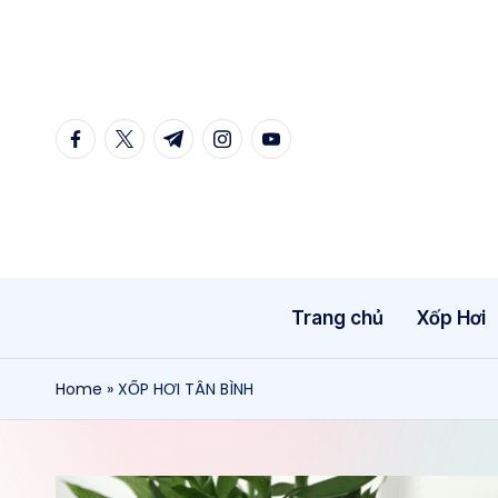
Skip
to
content
facebook.com
twitter.com
t.me
instagram.com
youtube.com
Trang chủ
Xốp Hơi
Home
»
XỐP HƠI TÂN BÌNH