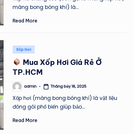
màng bong bóng khí) là…
Read More
Posted
Xốp Hơi
in
Mua Xốp Hơi Giá Rẻ Ở
TP.HCM
Tháng bảy 18, 2025
admin
Posted
by
Xốp hơi (màng bong bóng khí) là vật liệu
đóng gói phổ biến giúp bảo…
Read More