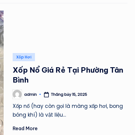
Posted
Xốp Hơi
in
Xốp Nổ Giá Rẻ Tại Phường Tân
Bình
Tháng bảy 15, 2025
admin
Posted
by
Xốp nổ (hay còn gọi là màng xốp hơi, bong
bóng khí) là vật liệu…
Read More