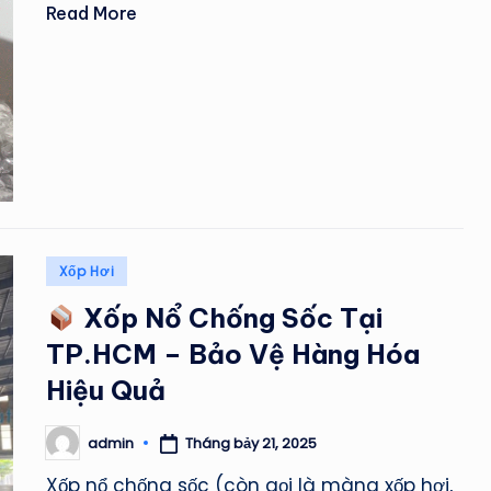
Read More
Posted
Xốp Hơi
in
Xốp Nổ Chống Sốc Tại
TP.HCM – Bảo Vệ Hàng Hóa
Hiệu Quả
Tháng bảy 21, 2025
admin
Posted
by
Xốp nổ chống sốc (còn gọi là màng xốp hơi,