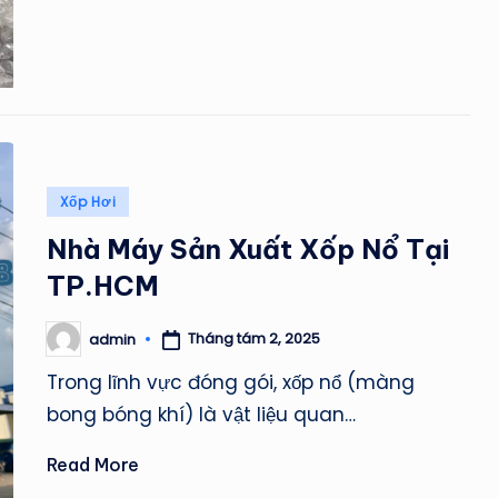
Posted
Xốp Hơi
in
Nhà Máy Sản Xuất Xốp Nổ Tại
TP.HCM
Tháng tám 2, 2025
admin
Posted
by
Trong lĩnh vực đóng gói, xốp nổ (màng
bong bóng khí) là vật liệu quan…
Read More