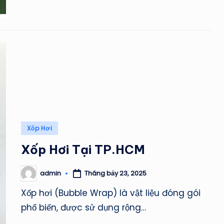
Posted
Xốp Hơi
in
Xốp Hơi Tại TP.HCM
Tháng bảy 23, 2025
admin
Posted
by
Xốp hơi (Bubble Wrap) là vật liệu đóng gói
phổ biến, được sử dụng rộng…