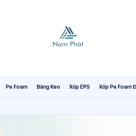
X
Ố
P
H
Pe Foam
Băng Keo
Xốp EPS
Xốp Pe Foam Đ
Ơ
I
N
A