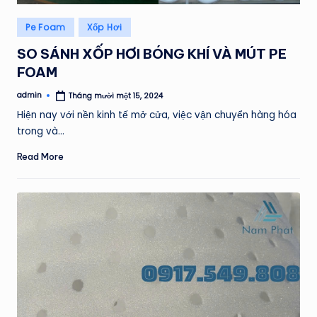
Posted
Pe Foam
Xốp Hơi
in
SO SÁNH XỐP HƠI BÓNG KHÍ VÀ MÚT PE
FOAM
admin
Tháng mười một 15, 2024
Posted
by
Hiện nay với nền kinh tế mở cửa, việc vận chuyển hàng hóa
trong và…
Read More