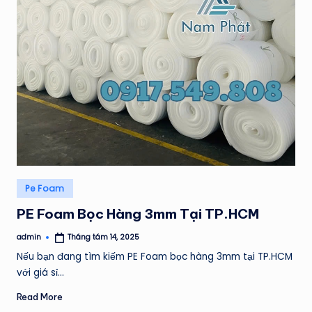
H
Á
T
Posted
Pe Foam
in
PE Foam Bọc Hàng 3mm Tại TP.HCM
admin
Tháng tám 14, 2025
Posted
by
Nếu bạn đang tìm kiếm PE Foam bọc hàng 3mm tại TP.HCM
với giá sỉ…
Read More