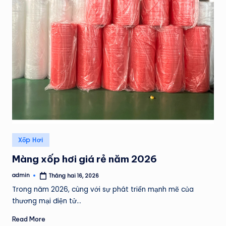
H
Á
T
Posted
Xốp Hơi
in
Màng xốp hơi giá rẻ năm 2026
admin
Tháng hai 16, 2026
Posted
by
Trong năm 2026, cùng với sự phát triển mạnh mẽ của
thương mại điện tử…
Read More