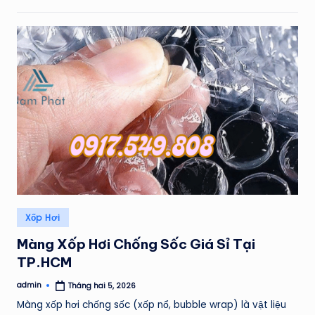
Posted
Xốp Hơi
in
Màng Xốp Hơi Chống Sốc Giá Sỉ Tại
TP.HCM
admin
Tháng hai 5, 2026
Posted
by
Màng xốp hơi chống sốc (xốp nổ, bubble wrap) là vật liệu