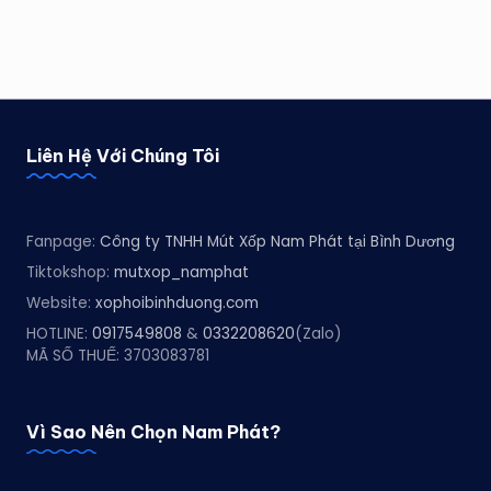
Liên Hệ Với Chúng Tôi
Fanpage:
Công ty TNHH Mút Xốp Nam Phát tại Bình Dương
Tiktokshop:
mutxop_namphat
Website:
xophoibinhduong.com
HOTLINE:
0917549808
&
0332208620
(Zalo)
MÃ SỐ THUẾ: 3703083781
Vì Sao Nên Chọn Nam Phát?