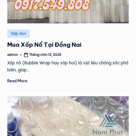
Posted
Xốp Hơi
in
Mua Xốp Nổ Tại Đồng Nai
admin
Tháng chín 13, 2025
Posted
by
Xốp nổ (Bubble Wrap hay xốp hơi) là vật liệu chống sốc phổ
biến, giúp…
Read More