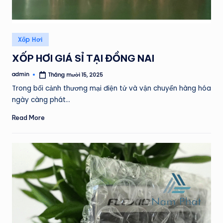
Posted
Xốp Hơi
in
XỐP HƠI GIÁ SỈ TẠI ĐỒNG NAI
admin
Tháng mười 15, 2025
Posted
by
Trong bối cảnh thương mại điện tử và vận chuyển hàng hóa
ngày càng phát…
Read More