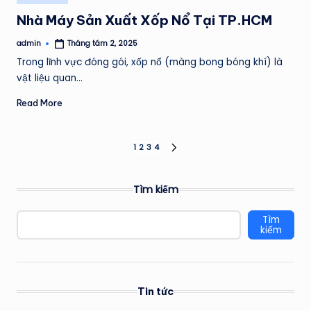
in
Nhà Máy Sản Xuất Xốp Nổ Tại TP.HCM
admin
Tháng tám 2, 2025
Posted
by
Trong lĩnh vực đóng gói, xốp nổ (màng bong bóng khí) là
vật liệu quan…
Read More
Phân
1
2
3
4
NEXT
PAGE
trang
Tìm kiếm
bài
Tìm
viết
kiếm
Tin tức