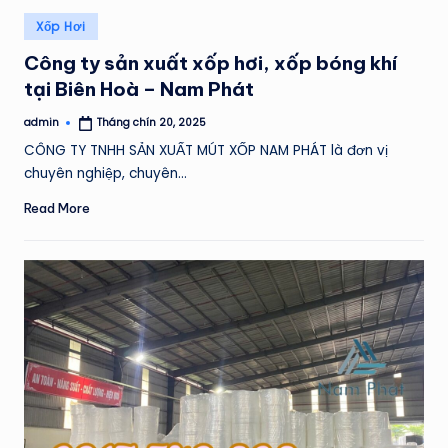
Posted
Xốp Hơi
in
Công ty sản xuất xốp hơi, xốp bóng khí
tại Biên Hoà – Nam Phát
admin
Tháng chín 20, 2025
Posted
by
CÔNG TY TNHH SẢN XUẤT MÚT XỐP NAM PHÁT là đơn vị
chuyên nghiệp, chuyên…
Read More