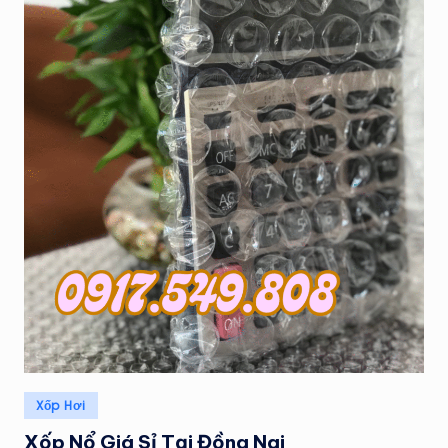
Posted
Xốp Hơi
in
Xốp Nổ Giá Sỉ Tại Đồng Nai