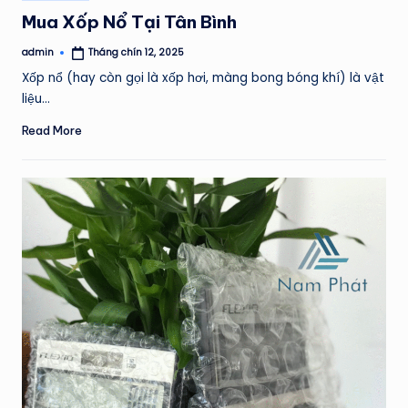
in
Mua Xốp Nổ Tại Tân Bình
admin
Tháng chín 12, 2025
Posted
by
Xốp nổ (hay còn gọi là xốp hơi, màng bong bóng khí) là vật
liệu…
Read More