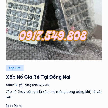
Posted
Xốp Hơi
in
Xốp Nổ Giá Rẻ Tại Đồng Nai
admin
Tháng chín 27, 2025
Posted
by
Xốp nổ (hay còn gọi là xốp hơi, màng bong bóng khí) là vật
liệu…
Read More