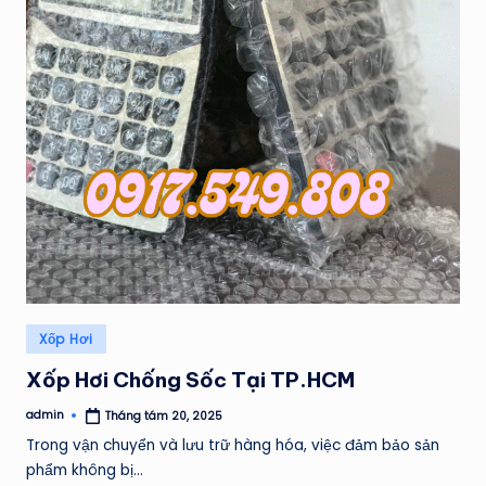
Posted
Xốp Hơi
in
Xốp Hơi Chống Sốc Tại TP.HCM
admin
Tháng tám 20, 2025
Posted
by
Trong vận chuyển và lưu trữ hàng hóa, việc đảm bảo sản
phẩm không bị…