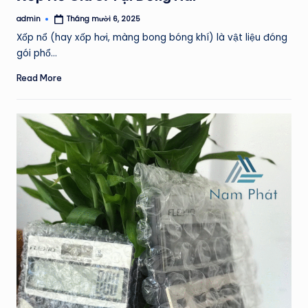
admin
Tháng mười 6, 2025
Posted
by
Xốp nổ (hay xốp hơi, màng bong bóng khí) là vật liệu đóng
gói phổ…
Read More